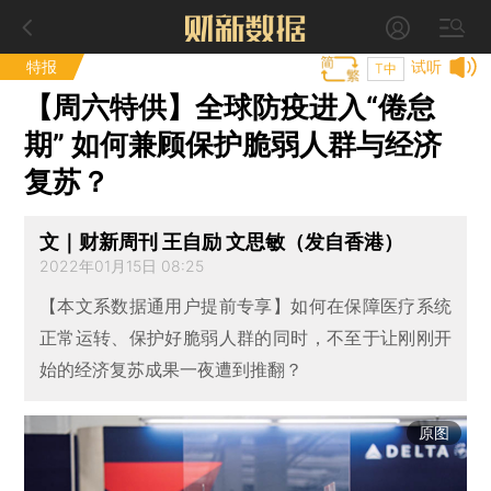
特报
试听
T中
【周六特供】全球防疫进入“倦怠
期” 如何兼顾保护脆弱人群与经济
复苏？
文｜财新周刊 王自励 文思敏（发自香港）
2022年01月15日 08:25
【本文系数据通用户提前专享】如何在保障医疗系统
正常运转、保护好脆弱人群的同时，不至于让刚刚开
始的经济复苏成果一夜遭到推翻？
原图