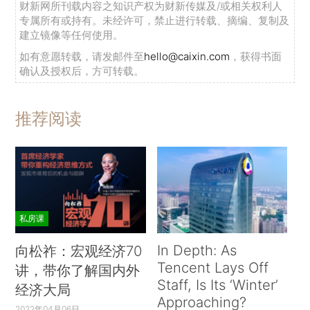
财新网所刊载内容之知识产权为财新传媒及/或相关权利人
专属所有或持有。未经许可，禁止进行转载、摘编、复制及
建立镜像等任何使用。
如有意愿转载，请发邮件至
hello@caixin.com
，获得书面
确认及授权后，方可转载。
推荐阅读
私房课
In Depth: As
向松祚：宏观经济70
Tencent Lays Off
讲，带你了解国内外
Staff, Is Its ‘Winter’
经济大局
Approaching?
2022年04月06日