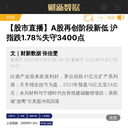
特报
试听
T中
【股市直播】A股再创阶段新低 沪
指跌1.78%失守3400点
文｜财新数据 张佳雯
发布于 2022年01月27日 09:36 更新于 2022年01月27日
15:01
白酒产业迎来政策利好，茅台拟投41亿元扩产系列
酒；天齐锂业扭亏为盈，2021年预盈18亿元至24亿
元；永兴材料与宁德时代合资投建碳酸锂项目；美联
储“放鹰”引美股冲高回落
原图