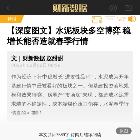
特报
试听
T中
【深度图文】水泥板块多空博弈 稳
增长能否造就春季行情
文｜财新数据 赵甜甜
2022年02月06日 09:28
作为经济下行中稳增长“进攻性品种”，水泥成为开年
基建行情中最被看好的板块之一。但基建投资落地规
模和效果待察、房地产“市场底”未现，都造成水泥需
求端的不确定性，成本端煤价压力仍存，水泥春季行
情真的可期吗
原图
本文共计3689字 订阅后继续阅读