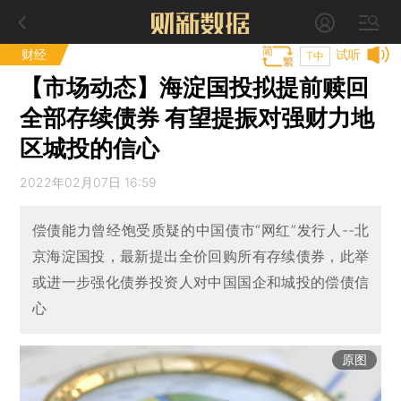
财经
试听
T中
【市场动态】海淀国投拟提前赎回
全部存续债券 有望提振对强财力地
区城投的信心
2022年02月07日 16:59
偿债能力曾经饱受质疑的中国债市“网红”发行人--北
京海淀国投，最新提出全价回购所有存续债券，此举
或进一步强化债券投资人对中国国企和城投的偿债信
心
原图