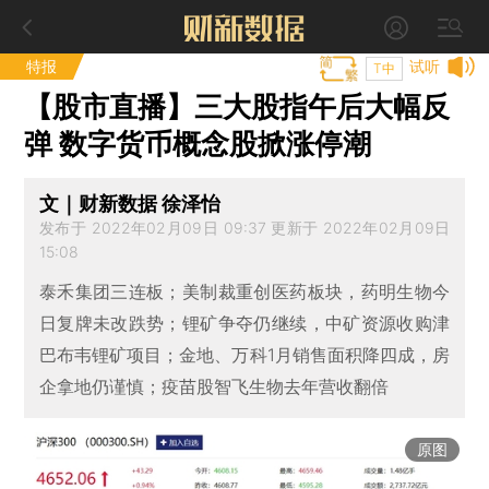
特报
试听
T中
【股市直播】三大股指午后大幅反
弹 数字货币概念股掀涨停潮
文｜财新数据 徐泽怡
发布于 2022年02月09日 09:37 更新于 2022年02月09日
15:08
泰禾集团三连板；美制裁重创医药板块，药明生物今
日复牌未改跌势；锂矿争夺仍继续，中矿资源收购津
巴布韦锂矿项目；金地、万科1月销售面积降四成，房
企拿地仍谨慎；疫苗股智飞生物去年营收翻倍
原图