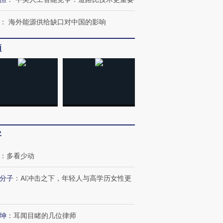
：
海外能源供给缺口对中国的影响
频
客
：
多看少动
分子
：
AI冲击之下，年轻人与高学历女性更
坤
：
耳闻目睹的几位律师