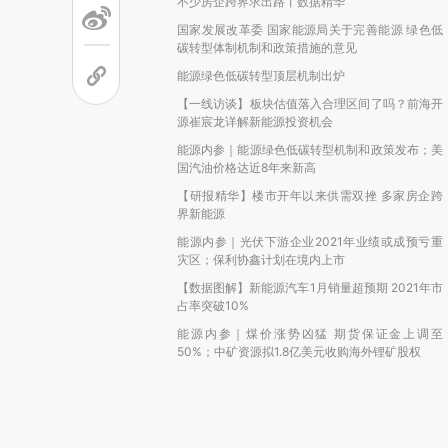
不少房企跨界求出路丨数据精华
国家发展改革委 国家能源局关于完善能源 绿色低
碳转型体制机制和政策措施的意见
能源绿色低碳转型顶层机制出炉
【一线访谈】板块估值落入合理区间了吗？前海开
源崔宸龙详解新能源投资机会
能源内参｜能源绿色低碳转型机制和政策发布；美
国汽油价格达近8年来新高
【研报精华】楼市开年以来供需双挫 多家房企跨
界新能源
能源内参｜光伏下游企业2021年业绩或成预亏重
灾区；保利协鑫计划在境内上市
【数据图解】新能源汽车1月销量超预期 2021年市
占率突破10%
能源内参｜煤价涨势凶猛 期货保证金上调至
50%；中矿资源拟1.8亿美元收购海外锂矿股权