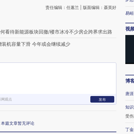
责任编辑：任蕙兰 | 版面编辑：聂英好
易峘
视
何看待新能源板块回撤/楼市冰冷不少房企跨界求出路
增装机容量下滑 今年或会继续减少
博
唐涯
新网观点
发布
知识
受伤
本篇文章暂无评论
丁金