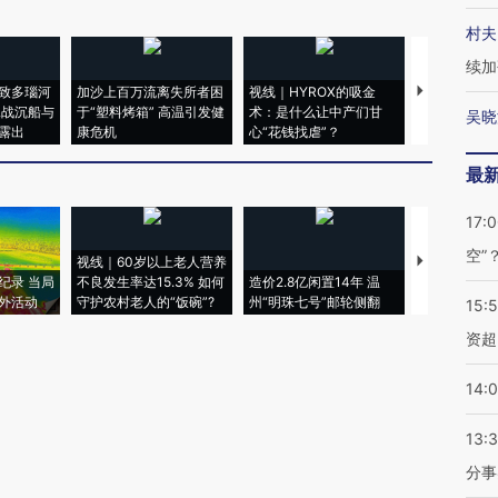
村夫
续加
致多瑙河
加沙上百万流离失所者困
视线｜HYROX的吸金
马航飞行员
二战沉船与
于“塑料烤箱” 高温引发健
术：是什么让中产们甘
粒摇头丸 尿
吴晓
露出
康危机
心“花钱找虐”？
毒品
最
17:
空”
视线｜60岁以上老人营养
特朗普出席
纪录 当局
不良发生率达15.3% 如何
造价2.8亿闲置14年 温
睡引争议 白
外活动
守护农村老人的“饭碗”?
州“明珠七号”邮轮侧翻
者“堕落的白
15:
资超
14:
13:
分事