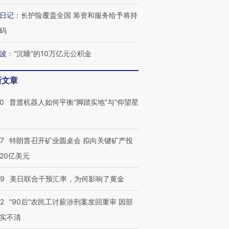
日记
：
长护险覆盖全国 筹资和服务给予将持
码
跨国走私7万
视线｜被称为“蟑螂”的印
视线｜“入侵”还是“人道危
检体内含3种
度Z世代 用街头抗争将教
机”？难民潮撕裂西班牙
秘鲁纳斯
波
：
“沉睡”的10万亿元公积金
育部长拱下台
飞地休达
13人遇难
新文章
00
普渡机器人如何平衡“脚踏实地”与“仰望星
？
葬礼疑似打瞌
视线｜极端高温致多瑙河
视线｜不
宫怒斥批评
38岁梅西上演帽子戏法
水位跌破纪录 二战沉船与
围棋失利
痴”
阿根廷3-0阿尔及利亚
猛犸象化石接连露出
兹奖得主
57
特朗普召开矿业圆桌会 拟向关键矿产投
20亿美元
09
美日联合干预汇率，为何影响了黄金
32
“90后”农民工讨薪涉刑案发回重审 因部
实不清