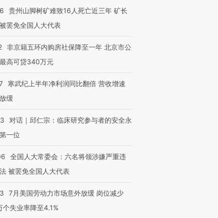
36
贵州山脚树矿难致16人死亡近三年 矿长
被罢免全国人大代表
2
非京籍五环内购房社保降至一年 北京市公
最高可贷340万元
7
寒武纪上半年净利润同比翻倍 营收增速
放缓
53
对话｜邱仁宗：临床研究参与者的安全永
第一位
06
全国人大常委会：六名将领涉嫌严重违
法 被罢免全国人大代表
43
7月美国劳动力市场意外放缓 岗位减少
3万个失业率降至4.1%