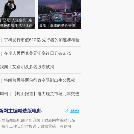
侵”还是“人道危机” 难
撕裂西班牙飞地休达
显影｜瓜农的漫长等待
｜
宇树发行市值610亿 先行者的加速和考验
｜
在岸人民币兑美元汇率连日升破6.75
我闻
｜
艾路明及多名股东被拘
｜
特朗普再签两份行政令限制出生公民权
周刊
｜
【封面报道】电力现货市场元年突进
新网主编精选版电邮
样例
新网新闻版电邮全新升级！财新网主编精心编
，每个工作日定时投递，篇篇重磅，可信可
。