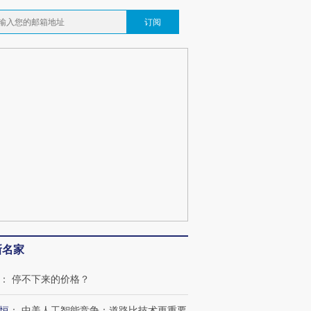
订阅
新名家
：
停不下来的价格？
恒
：
中美人工智能竞争：道路比技术更重要