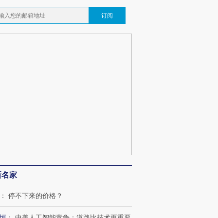
订阅
新名家
：
停不下来的价格？
恒
：
中美人工智能竞争：道路比技术更重要