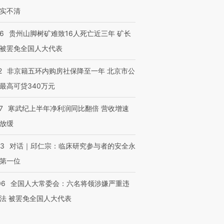
实不清
36
贵州山脚树矿难致16人死亡近三年 矿长
被罢免全国人大代表
2
非京籍五环内购房社保降至一年 北京市公
最高可贷340万元
7
寒武纪上半年净利润同比翻倍 营收增速
放缓
53
对话｜邱仁宗：临床研究参与者的安全永
第一位
06
全国人大常委会：六名将领涉嫌严重违
法 被罢免全国人大代表