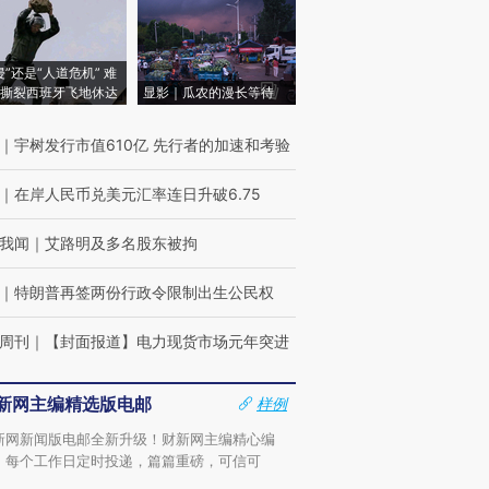
侵”还是“人道危机” 难
撕裂西班牙飞地休达
显影｜瓜农的漫长等待
｜
宇树发行市值610亿 先行者的加速和考验
｜
在岸人民币兑美元汇率连日升破6.75
我闻
｜
艾路明及多名股东被拘
｜
特朗普再签两份行政令限制出生公民权
周刊
｜
【封面报道】电力现货市场元年突进
新网主编精选版电邮
样例
新网新闻版电邮全新升级！财新网主编精心编
，每个工作日定时投递，篇篇重磅，可信可
。