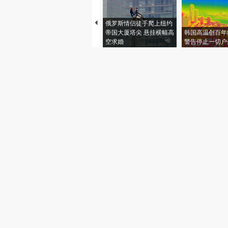
俄罗斯情侣徒手爬上纽约
帝国大厦塔尖 悬挂横幅高
韩国高温创百年
空求婚
警告停止一切户