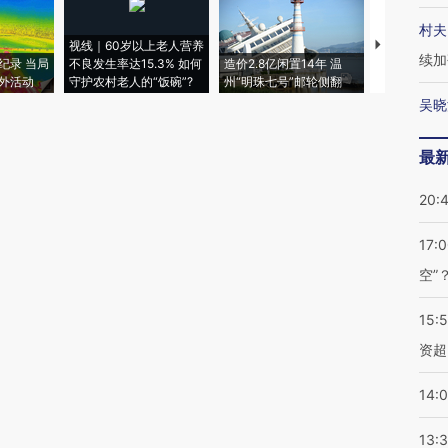
村夫
视线｜60岁以上老人营养
特朗普出席
续加
纪录 当局
不良发生率达15.3% 如何
造价2.8亿闲置14年 温
睡引争议 白
外活动
守护农村老人的“饭碗”?
州“明珠七号”邮轮侧翻
者“堕落的白
吴晓
最
20:
17:
空”
15:
资超
14:
13: