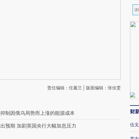
责任编辑：任蕙兰 | 版面编辑：张佳雯
财
虑抑制因俄乌局势而上涨的能源成本
伍戈
出预期 加剧英国央行大幅加息压力
罗志