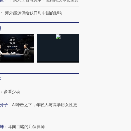
：
海外能源供给缺口对中国的影响
频
客
：
多看少动
”还是“人道危
湖北宜昌局部短时降雨
哈尔滨遭遇短时极端强降
分子
：
AI冲击之下，年轻人与高学历女性更
撕裂西班牙
128毫米 紧急转移近
雨 3小时累计雨量超80毫
秘鲁纳斯
4000人
米
13人遇难
坤
：
耳闻目睹的几位律师