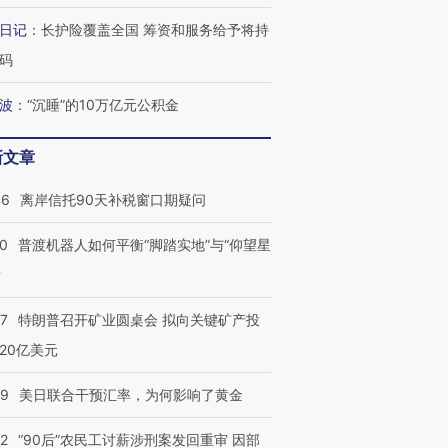
日记
：
长护险覆盖全国 筹资和服务给予将持
葬礼疑似打瞌
视线｜极端高温致多瑙河
视线｜不
码
宫怒斥批评
38岁梅西上演帽子戏法
水位跌破纪录 二战沉船与
围棋失利
痴”
阿根廷3-0阿尔及利亚
猛犸象化石接连露出
兹奖得主
波
：
“沉睡”的10万亿元公积金
新文章
46
离岸信托90天补税窗口期疑问
00
普渡机器人如何平衡“脚踏实地”与“仰望星
？
57
特朗普召开矿业圆桌会 拟向关键矿产投
20亿美元
09
美日联合干预汇率，为何影响了黄金
32
“90后”农民工讨薪涉刑案发回重审 因部