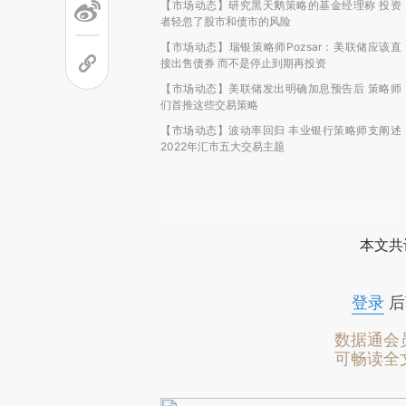
【市场动态】研究黑天鹅策略的基金经理称 投资
者轻忽了股市和债市的风险
【市场动态】瑞银策略师Pozsar：美联储应该直
接出售债券 而不是停止到期再投资
【市场动态】美联储发出明确加息预告后 策略师
们首推这些交易策略
【市场动态】波动率回归 丰业银行策略师支阐述
2022年汇市五大交易主题
本文共
登录
后
数据通会
可畅读全