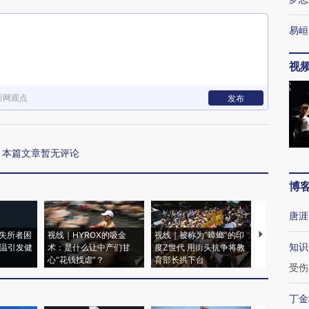
易峘
视
新网观点
发布
本篇文章暂无评论
博
唐涯
失所者困
视线｜HYROX的吸金
视线｜被称为“蟑螂”的印
视线｜“入侵
知识
高温引发健
术：是什么让中产们甘
度Z世代 用街头抗争将教
机”？难民潮
心“花钱找虐”？
育部长拱下台
飞地休达
受伤
丁金