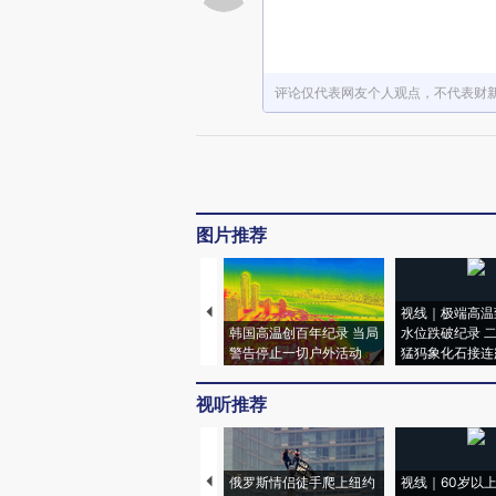
评论仅代表网友个人观点，不代表财
图片推荐
视线｜极端高温
韩国高温创百年纪录 当局
水位跌破纪录 
警告停止一切户外活动
猛犸象化石接连
视听推荐
俄罗斯情侣徒手爬上纽约
视线｜60岁以