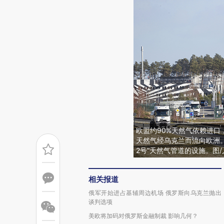
欧盟约90%天然气依赖进口
天然气经乌克兰而流向欧洲。
2号”天然气管道的设施。图
相关报道
俄军开始进占基辅周边机场 俄罗斯向乌克兰抛出
谈判选项
美欧将加码对俄罗斯金融制裁 影响几何？