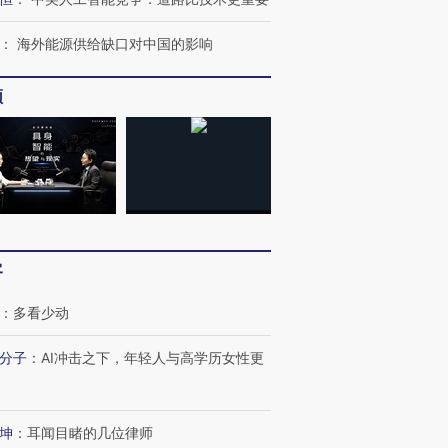
：
海外能源供给缺口对中国的影响
频
客
跨国走私7万
视线｜被称为“蟑螂”的印
视线｜“入侵”还是“人道危
检体内含3种
度Z世代 用街头抗争将教
机”？难民潮撕裂西班牙
秘鲁纳斯
：
多看少动
育部长拱下台
飞地休达
13人遇难
分子
：
AI冲击之下，年轻人与高学历女性更
坤
：
耳闻目睹的几位律师
视线｜全球最热百城独占
视线｜不