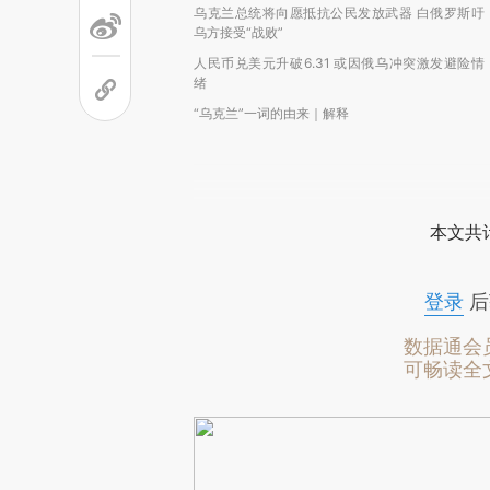
乌克兰总统将向愿抵抗公民发放武器 白俄罗斯吁
乌方接受“战败”
人民币兑美元升破6.31 或因俄乌冲突激发避险情
绪
“乌克兰”一词的由来｜解释
本文共计
登录
后
数据通会
可畅读全