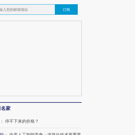
订阅
新名家
：
停不下来的价格？
恒
：
中美人工智能竞争：道路比技术更重要