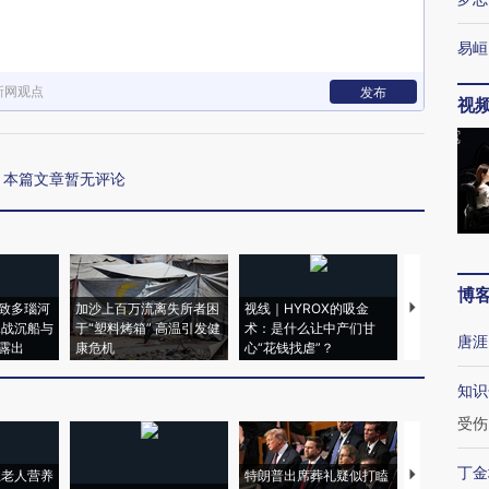
易峘
新网观点
发布
视
本篇文章暂无评论
博
致多瑙河
加沙上百万流离失所者困
视线｜HYROX的吸金
马航飞行员
二战沉船与
于“塑料烤箱” 高温引发健
术：是什么让中产们甘
粒摇头丸 尿
唐涯
露出
康危机
心“花钱找虐”？
毒品
知识
受伤
丁金
上老人营养
特朗普出席葬礼疑似打瞌