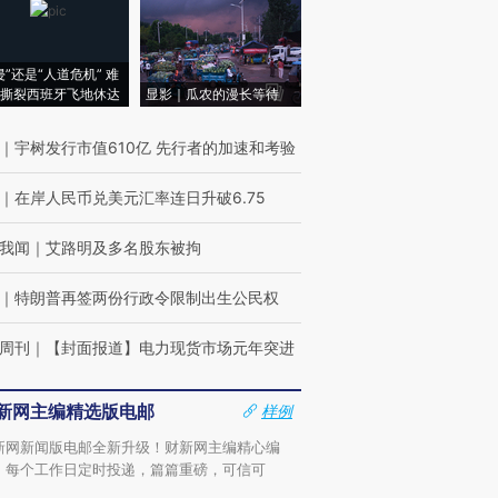
侵”还是“人道危机” 难
撕裂西班牙飞地休达
显影｜瓜农的漫长等待
｜
宇树发行市值610亿 先行者的加速和考验
｜
在岸人民币兑美元汇率连日升破6.75
我闻
｜
艾路明及多名股东被拘
｜
特朗普再签两份行政令限制出生公民权
周刊
｜
【封面报道】电力现货市场元年突进
新网主编精选版电邮
样例
新网新闻版电邮全新升级！财新网主编精心编
，每个工作日定时投递，篇篇重磅，可信可
。