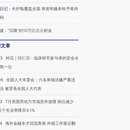
年纪录 当局
97个 印度如何熬过48°C
38岁梅西上演帽子戏法
围棋失利
切户外活动
的夏天
阿根廷3-0阿尔及利亚
兹奖得主
日记
：
长护险覆盖全国 筹资和服务给予将持
码
波
：
“沉睡”的10万亿元公积金
新文章
53
对话｜邱仁宗：临床研究参与者的安全永
第一位
06
全国人大常委会：六名将领涉嫌严重违
法 被罢免全国人大代表
43
7月美国劳动力市场意外放缓 岗位减少
3万个失业率降至4.1%
14
海外金融专才回流香港 外籍工作签证翻