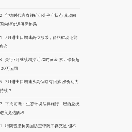
2
宁德时代宜春锂矿仍处停产状态 其动向
国内锂资源供需格局
1
7月进出口增速高位放缓，价格驱动还能
多久
8
央行7月继续增持近20吨黄金 累计储备超
600万盎司
5
7月进出口增速从高位略有回落 涨价动力
持续？
07
下周前瞻：生态环境法典施行；巴西总统
进入竞选阶段
1
特朗普坚称美国防空弹药库存充足 但不