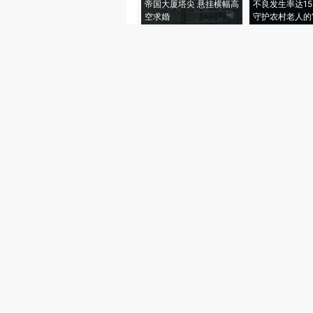
帝国大厦塔尖 悬挂横幅高
不良发生率达15.
空求婚
守护农村老人的“