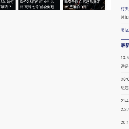
3% 如何
造价2.8亿闲置14年 温
睡引争议 白宫怒斥批评
韩国高温创百
饭碗”?
州“明珠七号”邮轮侧翻
者“堕落的白痴”
警告停止一
村夫
续加
吴晓
最
10:
远是
08:
纪违
21:
2.
20: