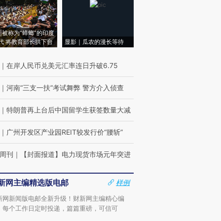
|被称为“蟑螂”的印度
代 将教育部长拱下台
显影｜瓜农的漫长等待
｜
在岸人民币兑美元汇率连日升破6.75
｜
河南“三支一扶”考试舞弊 警方介入侦查
｜
特朗普再上台后中国留学生获签数量大减
｜
广州开发区产业园REIT较发行价“腰斩”
周刊
｜
【封面报道】电力现货市场元年突进
新网主编精选版电邮
样例
新网新闻版电邮全新升级！财新网主编精心编
，每个工作日定时投递，篇篇重磅，可信可
。