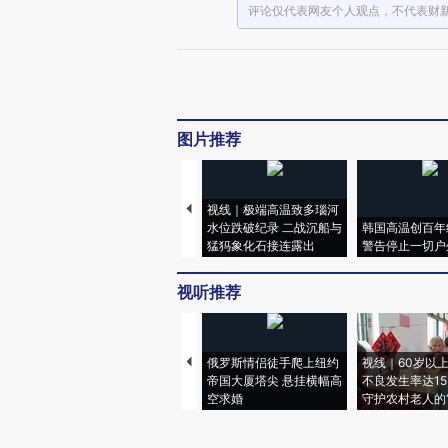
评论仅代表网友个人观点，不代表财
图片推荐
视线｜极端高温致多瑙河
水位跌破纪录 二战沉船与
韩国高温创百年
猛犸象化石接连露出
警告停止一切户
视听推荐
俄罗斯情侣徒手爬上纽约
视线｜60岁以
帝国大厦塔尖 悬挂横幅高
不良发生率达15.
空求婚
守护农村老人的“