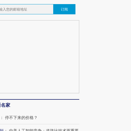
订阅
新名家
：
停不下来的价格？
恒
：
中美人工智能竞争：道路比技术更重要