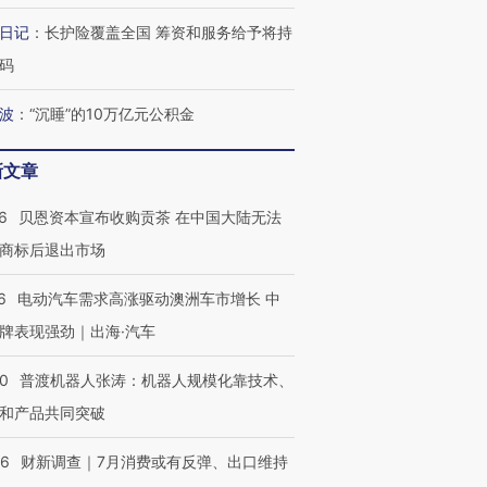
日记
：
长护险覆盖全国 筹资和服务给予将持
码
波
：
“沉睡”的10万亿元公积金
新文章
6
贝恩资本宣布收购贡茶 在中国大陆无法
商标后退出市场
6
电动汽车需求高涨驱动澳洲车市增长 中
牌表现强劲｜出海·汽车
00
普渡机器人张涛：机器人规模化靠技术、
和产品共同突破
56
财新调查｜7月消费或有反弹、出口维持