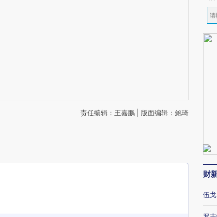
责任编辑：王嘉鹏 | 版面编辑：鲍琦
财
伍戈
罗志