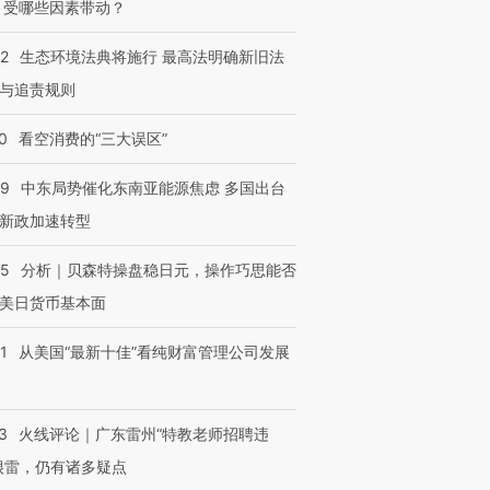
 受哪些因素带动？
42
生态环境法典将施行 最高法明确新旧法
与追责规则
0
看空消费的“三大误区”
59
中东局势催化东南亚能源焦虑 多国出台
新政加速转型
05
分析｜贝森特操盘稳日元，操作巧思能否
美日货币基本面
1
从美国“最新十佳”看纯财富管理公司发展
3
火线评论｜广东雷州“特教老师招聘违
很雷，仍有诸多疑点