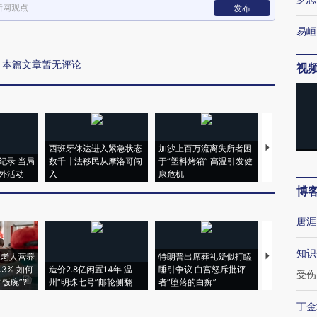
新网观点
发布
易峘
本篇文章暂无评论
视
西班牙休达进入紧急状态
加沙上百万流离失所者困
视线｜HYR
纪录 当局
数千非法移民从摩洛哥闯
于“塑料烤箱” 高温引发健
术：是什么
外活动
入
康危机
心“花钱找虐
博
唐涯
知识
上老人营养
特朗普出席葬礼疑似打瞌
视线｜全球
3% 如何
造价2.8亿闲置14年 温
睡引争议 白宫怒斥批评
97个 印度如
受伤
饭碗”?
州“明珠七号”邮轮侧翻
者“堕落的白痴”
的夏天
丁金