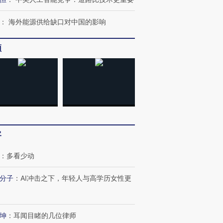
：
海外能源供给缺口对中国的影响
频
OX的吸金
马航飞行员跨国走私7万
视线｜被称为“蟑螂”的印
让中产们甘
粒摇头丸 尿检体内含3种
度Z世代 用街头抗争将教
秘鲁纳斯
”？
毒品
育部长拱下台
13人遇难
客
：
多看少动
分子
：
AI冲击之下，年轻人与高学历女性更
最热百城独占
视线｜不考竞赛的王虹、
何熬过48°C
38岁梅西上演帽子戏法
围棋失利的邓煜 两位菲尔
习近平抵
阿根廷3-0阿尔及利亚
兹奖得主的“非天才”拼图
再访朝鲜
坤
：
耳闻目睹的几位律师