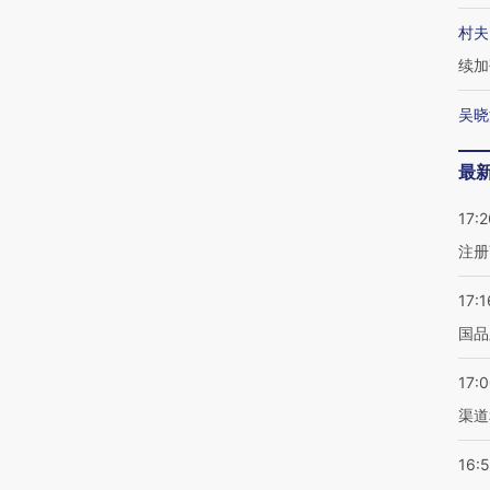
村夫
续加
吴晓
最
17:2
注册
17:1
国品
17:
渠道
16: