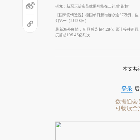
研究：新冠灭活疫苗效果可能在三针后“饱和”
【国际疫情透视】德国单日新增确诊逾22万例，位
列第一（2月23日）
最新海外疫情：新冠感染超4.28亿 累计接种新冠
疫苗超105.45亿剂次
本文共计
登录
后
数据通会
可畅读全