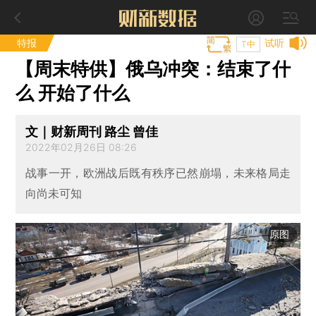
特报
试听
T中
【周末特供】俄乌冲突：结束了什
么 开始了什么
文｜财新周刊 路尘 曾佳
2022年02月26日 08:26
战事一开，欧洲战后既有秩序已然崩塌，未来格局走
向尚未可知
原图