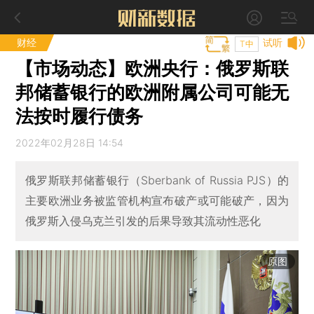
财经
试听
T中
【市场动态】欧洲央行：俄罗斯联
邦储蓄银行的欧洲附属公司可能无
法按时履行债务
2022年02月28日 14:54
俄罗斯联邦储蓄银行（Sberbank of Russia PJS）的
主要欧洲业务被监管机构宣布破产或可能破产，因为
俄罗斯入侵乌克兰引发的后果导致其流动性恶化
原图