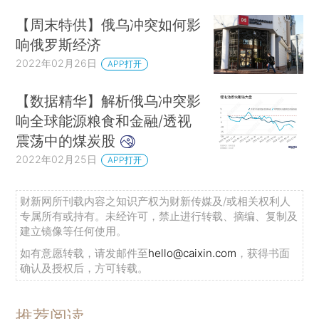
【周末特供】俄乌冲突如何影
响俄罗斯经济
2022年02月26日
APP打开
【数据精华】解析俄乌冲突影
响全球能源粮食和金融/透视
震荡中的煤炭股
2022年02月25日
APP打开
财新网所刊载内容之知识产权为财新传媒及/或相关权利人
专属所有或持有。未经许可，禁止进行转载、摘编、复制及
建立镜像等任何使用。
如有意愿转载，请发邮件至
hello@caixin.com
，获得书面
确认及授权后，方可转载。
推荐阅读