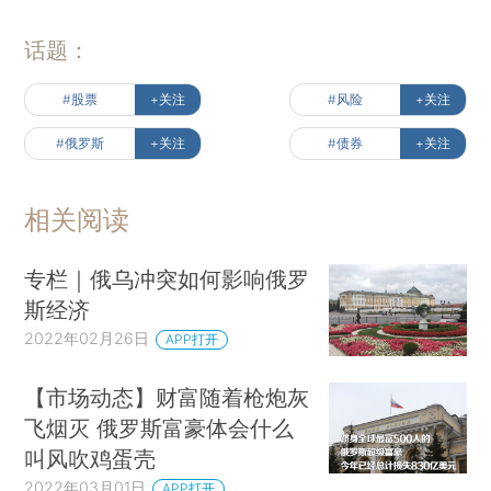
话题：
#股票
+关注
#风险
+关注
#俄罗斯
+关注
#债券
+关注
相关阅读
专栏｜俄乌冲突如何影响俄罗
斯经济
2022年02月26日
APP打开
【市场动态】财富随着枪炮灰
飞烟灭 俄罗斯富豪体会什么
叫风吹鸡蛋壳
2022年03月01日
APP打开