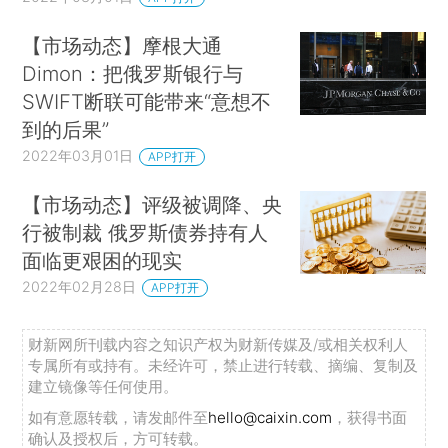
【市场动态】摩根大通
Dimon：把俄罗斯银行与
SWIFT断联可能带来“意想不
到的后果”
2022年03月01日
APP打开
【市场动态】评级被调降、央
行被制裁 俄罗斯债券持有人
面临更艰困的现实
2022年02月28日
APP打开
财新网所刊载内容之知识产权为财新传媒及/或相关权利人
专属所有或持有。未经许可，禁止进行转载、摘编、复制及
建立镜像等任何使用。
如有意愿转载，请发邮件至
hello@caixin.com
，获得书面
确认及授权后，方可转载。