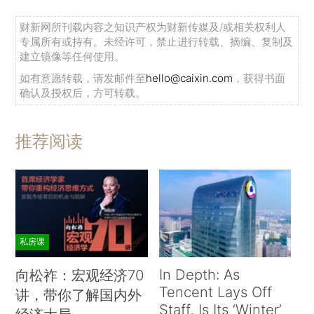
财新网所刊载内容之知识产权为财新传媒及/或相关权利人
专属所有或持有。未经许可，禁止进行转载、摘编、复制及
建立镜像等任何使用。
如有意愿转载，请发邮件至
hello@caixin.com
，获得书面
确认及授权后，方可转载。
推荐阅读
私房课
In Depth: As
向松祚：宏观经济70
Tencent Lays Off
讲，带你了解国内外
Staff, Is Its ‘Winter’