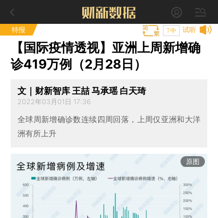
特报
试听
T中
【国际疫情透视】亚洲上周新增确
诊419万例（2月28日）
文｜财新智库 王喆 马承瑶 白天琦
2022年03月01日 17:36
全球周新增确诊数连续四周回落，上周仅亚洲和大洋
洲有所上升
原图