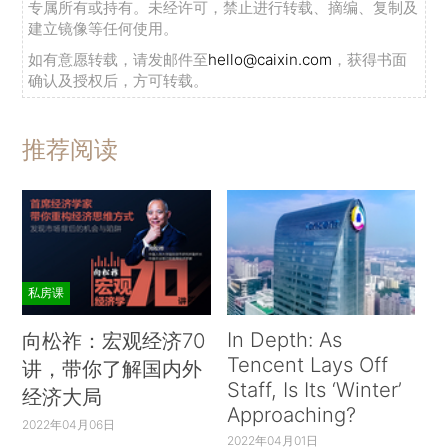
专属所有或持有。未经许可，禁止进行转载、摘编、复制及
建立镜像等任何使用。
如有意愿转载，请发邮件至
hello@caixin.com
，获得书面
确认及授权后，方可转载。
推荐阅读
私房课
In Depth: As
向松祚：宏观经济70
Tencent Lays Off
讲，带你了解国内外
Staff, Is Its ‘Winter’
经济大局
Approaching?
2022年04月06日
2022年04月01日