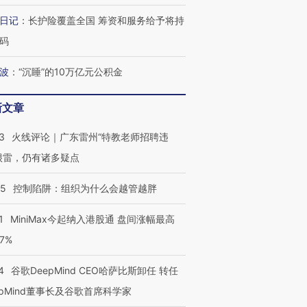
日记
：
长护险覆盖全国 筹资和服务给予将持
最热百城独占
视线｜不考竞赛的王虹、
何熬过48°C
38岁梅西上演帽子戏法
围棋失利的邓煜 两位菲尔
习近平抵
码
阿根廷3-0阿尔及利亚
兹奖得主的“非天才”拼图
再访朝鲜
波
：
“沉睡”的10万亿元公积金
新文章
3
火线评论｜广东雷州“特教老师招聘违
很雷，仍有诸多疑点
05
控制陷阱：组织为什么会越管越胖
1
MiniMax今起纳入港股通 盘间涨幅最高
77%
4
谷歌DeepMind CEO哈萨比斯卸任 转任
epMind董事长及谷歌首席科学家