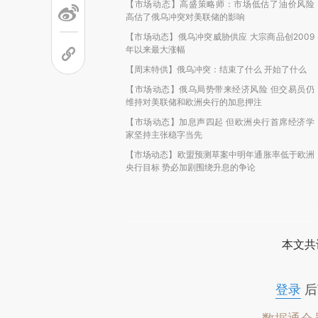
【市场动态】高盛策略师：市场低估了油价风险
高估了俄乌冲突对美联储的影响
【市场动态】俄乌冲突威胁供应 大宗商品创2009
年以来最大涨幅
【周末特供】俄乌冲突：结束了什么 开始了什么
【市场动态】俄乌局势带来经济风险 但交易员仍
维持对美联储和欧洲央行的加息押注
【市场动态】加息声四起 但欧洲央行首席经济学
家坚持主张稳字当先
【市场动态】欧盟预测草案中明年通胀率低于欧洲
央行目标 势必加剧围绕升息的争论
本文共
登录
后