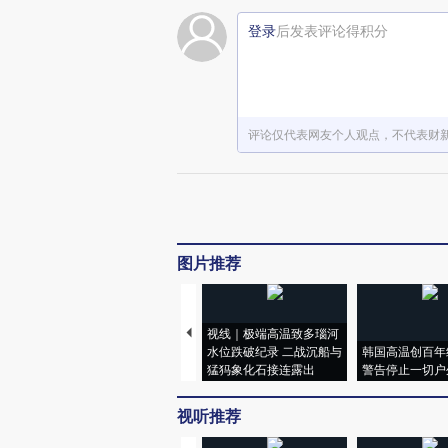
登录
后发表评论得积分
评论仅代表网友个人观点，不代表财
图片推荐
视线｜极端高温致多瑙河
水位跌破纪录 二战沉船与
韩国高温创百年
猛犸象化石接连露出
警告停止一切户
视听推荐