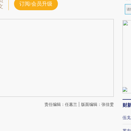
员
订阅/会员升级
文
责任编辑：任蕙兰 | 版面编辑：张佳雯
财
伍戈
罗志