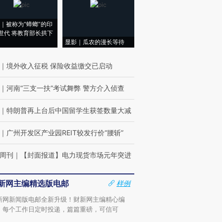
｜被称为“蟑螂”的印
世代 将教育部长拱下
显影｜瓜农的漫长等待
｜
境外收入征税 保险收益缴交已启动
｜
河南“三支一扶”考试舞弊 警方介入侦查
｜
特朗普再上台后中国留学生获签数量大减
｜
广州开发区产业园REIT较发行价“腰斩”
周刊
｜
【封面报道】电力现货市场元年突进
新网主编精选版电邮
样例
新网新闻版电邮全新升级！财新网主编精心编
，每个工作日定时投递，篇篇重磅，可信可
。