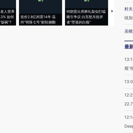
村夫
上老人营养
特朗普出席葬礼疑似打瞌
视线｜全球
3% 如何
造价2.8亿闲置14年 温
睡引争议 白宫怒斥批评
97个 印度如
续加
饭碗”?
州“明珠七号”邮轮侧翻
者“堕落的白痴”
的夏天
吴晓
最
13:1
规”
13:
12:2
22.
12:1
De