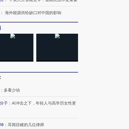
：
海外能源供给缺口对中国的影响
频
客
：
多看少动
跨国走私7万
视线｜HY
检体内含3种
泽连斯基密集出访美英 索
秘鲁纳斯卡观光飞机坠毁
术：是什
分子
：
AI冲击之下，年轻人与高学历女性更
要防空导弹“救急”
13人遇难
心“花钱找
坤
：
耳闻目睹的几位律师