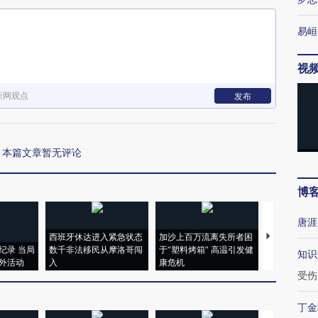
易峘
视
新网观点
发布
本篇文章暂无评论
博
唐涯
西班牙休达进入紧急状态
加沙上百万流离失所者困
马航飞行员
纪录 当局
数千非法移民从摩洛哥闯
于“塑料烤箱” 高温引发健
粒摇头丸 尿
知识
外活动
入
康危机
毒品
受伤
丁金