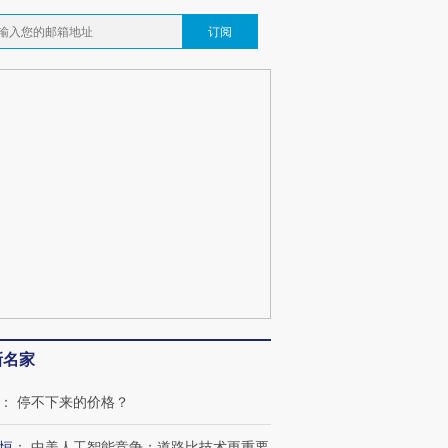
订阅
新名家
：
停不下来的价格？
恒
：
中美人工智能竞争：道路比技术更重要