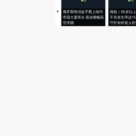
俄罗斯情侣徒手爬上纽约
视线｜60岁以
帝国大厦塔尖 悬挂横幅高
不良发生率达15.
空求婚
守护农村老人的“