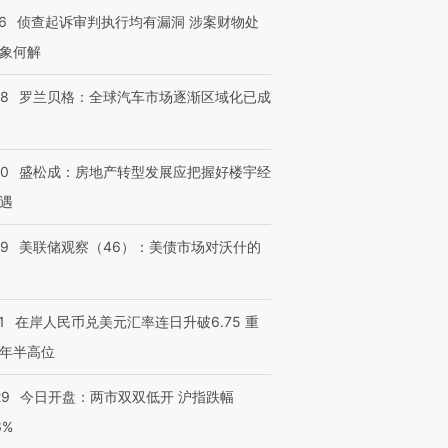
6
侦查起诉审判执行均有漏洞 涉案财物处
象何解
58
罗兰贝格：全球汽车市场逐渐区域化已成
50
盛松成：房地产转型发展应把握好楼宇经
遇
39
美联储观察（46）：美债市场对沃什的
1
在岸人民币兑美元汇率连日升破6.75 重
年半高位
29
今日开盘：两市双双低开 沪指跌幅
6%