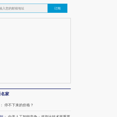
订阅
新名家
：
停不下来的价格？
恒
：
中美人工智能竞争：道路比技术更重要