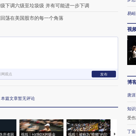
级下调六级至垃圾级 并有可能进一步下调
易峘
声回荡在美国股市的每一个角落
视
新网观点
发布
博
唐涯
本篇文章暂无评论
知识
受伤
丁金
失所者困
视线｜HYROX的吸金
视线｜被称为“蟑螂”的印
视线｜“入侵