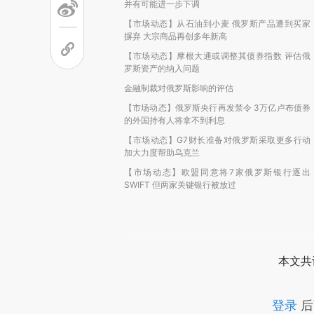
并有可能进一步下调
【市场动态】从石油到小麦 俄罗斯产品遭到买家
摒弃 大宗商品再创多年新高
【市场动态】摩根大通或调整其债券指数 评估俄
罗斯资产的纳入问题
金融制裁对俄罗斯影响的评估
【市场动态】俄罗斯央行再发禁令 3万亿卢布债券
的外国持有人将拿不到利息
【市场动态】G7财长准备对俄罗斯采取更多行动
加大力度帮助乌克兰
【市场动态】欧盟同意将7家俄罗斯银行逐出
SWIFT 但两家关键银行被放过
本文共
登录
后