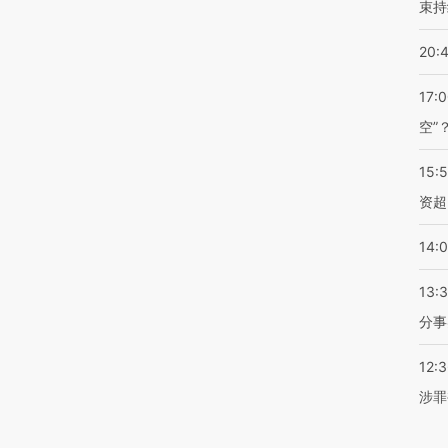
束持
20:
17:
空”
15:
资超
14:
13:
分事
12:
涉罪