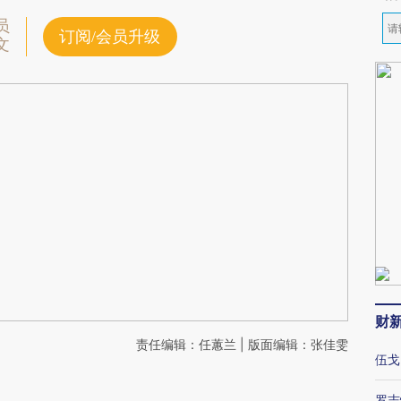
员
订阅/会员升级
文
财
责任编辑：任蕙兰 | 版面编辑：张佳雯
伍戈
罗志