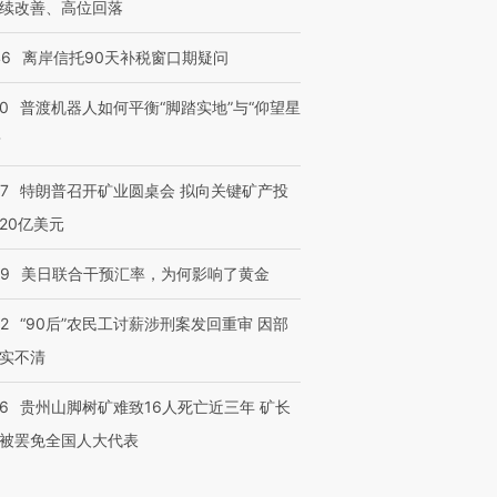
续改善、高位回落
46
离岸信托90天补税窗口期疑问
00
普渡机器人如何平衡“脚踏实地”与“仰望星
？
57
特朗普召开矿业圆桌会 拟向关键矿产投
20亿美元
09
美日联合干预汇率，为何影响了黄金
32
“90后”农民工讨薪涉刑案发回重审 因部
实不清
36
贵州山脚树矿难致16人死亡近三年 矿长
被罢免全国人大代表