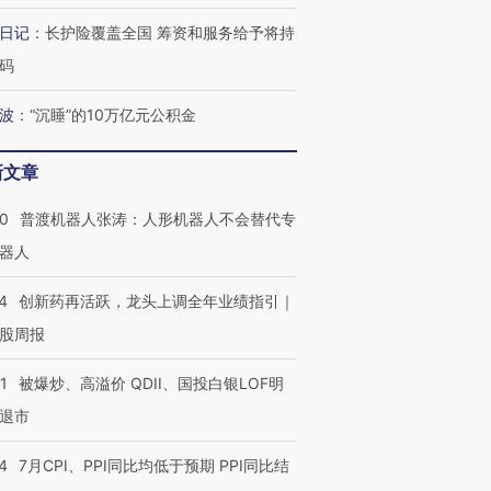
撕裂西班牙
128毫米 紧急转移近
雨 3小时累计雨量超80毫
秘鲁纳斯
日记
：
长护险覆盖全国 筹资和服务给予将持
4000人
米
13人遇难
码
波
：
“沉睡”的10万亿元公积金
葬礼疑似打瞌
视线｜极端高温致多瑙河
视线｜不
新文章
宫怒斥批评
水位跌破纪录 二战沉船与
38岁梅西上演帽子戏法
围棋失利
痴”
猛犸象化石接连露出
阿根廷3-0阿尔及利亚
兹奖得主
00
普渡机器人张涛：人形机器人不会替代专
器人
4
创新药再活跃，龙头上调全年业绩指引｜
股周报
1
被爆炒、高溢价 QDII、国投白银LOF明
退市
4
7月CPI、PPI同比均低于预期 PPI同比结