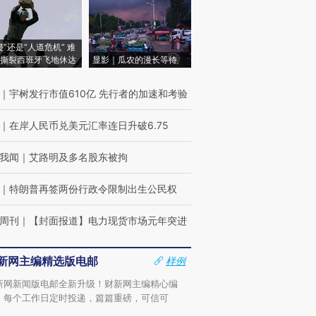
侵”还是“人道危机” 难
撕裂西班牙飞地休达
显影｜瓜农的漫长等待
｜
宇树发行市值610亿 先行者的加速和考验
｜
在岸人民币兑美元汇率连日升破6.75
我闻
｜
艾路明及多名股东被拘
｜
特朗普再签两份行政令限制出生公民权
周刊
｜
【封面报道】电力现货市场元年突进
新网主编精选版电邮
样例
新网新闻版电邮全新升级！财新网主编精心编
，每个工作日定时投递，篇篇重磅，可信可
。