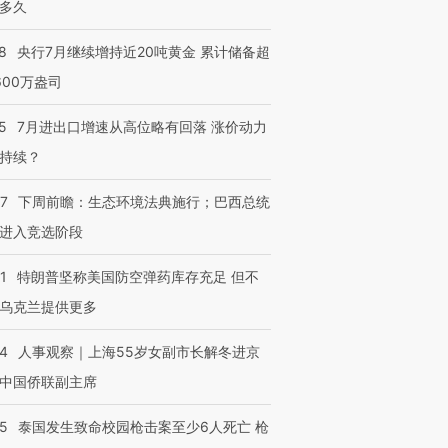
多久
8
央行7月继续增持近20吨黄金 累计储备超
600万盎司
5
7月进出口增速从高位略有回落 涨价动力
持续？
07
下周前瞻：生态环境法典施行；巴西总统
进入竞选阶段
1
特朗普坚称美国防空弹药库存充足 但不
乌克兰提供更多
24
人事观察｜上海55岁女副市长解冬进京
中国侨联副主席
45
泰国发生致命校园枪击案至少6人死亡 枪