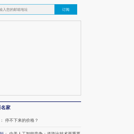
订阅
新名家
：
停不下来的价格？
恒
：
中美人工智能竞争：道路比技术更重要