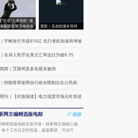
侵”还是“人道危机” 难
撕裂西班牙飞地休达
显影｜瓜农的漫长等待
｜
宇树发行市值610亿 先行者的加速和考验
｜
在岸人民币兑美元汇率连日升破6.75
我闻
｜
艾路明及多名股东被拘
｜
特朗普再签两份行政令限制出生公民权
周刊
｜
【封面报道】电力现货市场元年突进
新网主编精选版电邮
样例
新网新闻版电邮全新升级！财新网主编精心编
，每个工作日定时投递，篇篇重磅，可信可
。