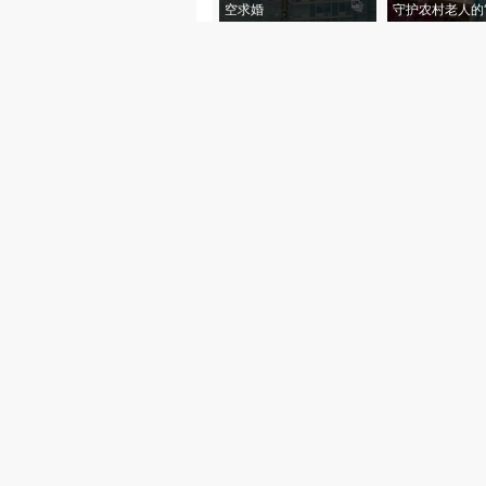
空求婚
守护农村老人的“