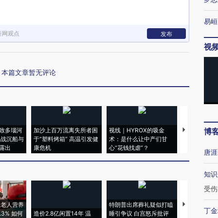
易峘
新网观点
发布
视
本篇文章暂无评论
致多瑙河
加沙上百万流离失所者困
视线｜HYROX的吸金
马航飞行员
博
二战沉船与
于“塑料烤箱” 高温引发健
术：是什么让中产们甘
粒摇头丸 尿
露出
康危机
心“花钱找虐”？
毒品
唐涯
知识
受伤
上老人营养
特朗普出席葬礼疑似打瞌
视线｜全球
丁金
3% 如何
造价2.8亿闲置14年 温
睡引争议 白宫怒斥批评
97个 印度如