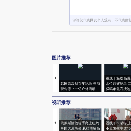
评论仅代表网友个人观点，不代表财
图片推荐
视线｜极端高温
韩国高温创百年纪录 当局
水位跌破纪录 
警告停止一切户外活动
猛犸象化石接连
视听推荐
俄罗斯情侣徒手爬上纽约
视线｜60岁以
帝国大厦塔尖 悬挂横幅高
不良发生率达15.