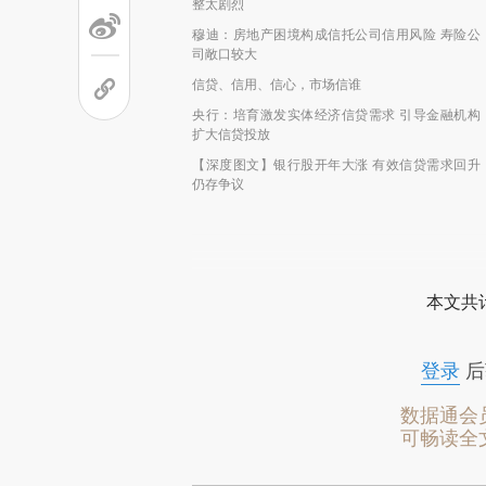
整太剧烈
穆迪：房地产困境构成信托公司信用风险 寿险公
司敞口较大
信贷、信用、信心，市场信谁
央行：培育激发实体经济信贷需求 引导金融机构
扩大信贷投放
【深度图文】银行股开年大涨 有效信贷需求回升
仍存争议
本文共计
登录
后
数据通会
可畅读全