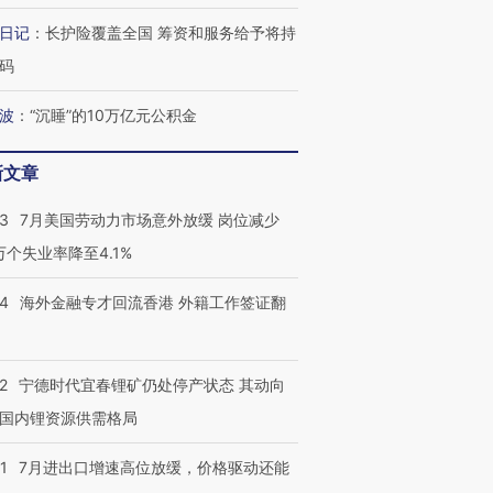
阿根廷3-0阿尔及利亚
警告停止一切户外活动
兹奖得主
日记
：
长护险覆盖全国 筹资和服务给予将持
码
波
：
“沉睡”的10万亿元公积金
新文章
43
7月美国劳动力市场意外放缓 岗位减少
3万个失业率降至4.1%
14
海外金融专才回流香港 外籍工作签证翻
2
宁德时代宜春锂矿仍处停产状态 其动向
国内锂资源供需格局
1
7月进出口增速高位放缓，价格驱动还能