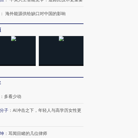
：
海外能源供给缺口对中国的影响
频
跨国走私7万
客
视线｜被称为“蟑螂”的印
视线｜“入侵”还是“人道危
检体内含3种
度Z世代 用街头抗争将教
机”？难民潮撕裂西班牙
秘鲁纳斯
育部长拱下台
飞地休达
13人遇难
：
多看少动
分子
：
AI冲击之下，年轻人与高学历女性更
最热百城独占
视线｜不
坤
：
耳闻目睹的几位律师
何熬过48°C
38岁梅西上演帽子戏法
韩国高温创百年纪录 当局
围棋失利