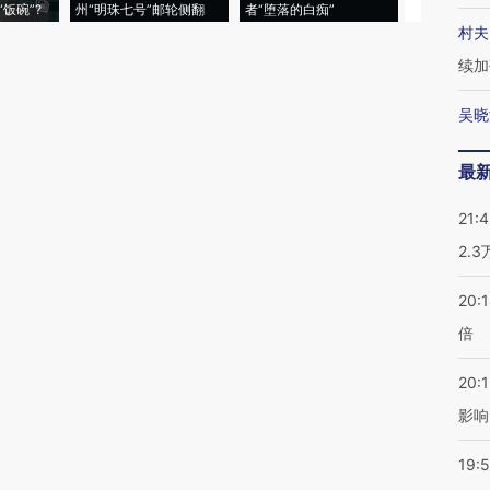
饭碗”?
州“明珠七号”邮轮侧翻
者“堕落的白痴”
的夏天
村夫
续加
吴晓
最
21:
2.
20:
倍
20:1
影响
19:5