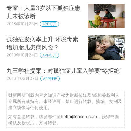
专家：大量3岁以下孤独症患
儿未被诊断
2018年10月25日
APP打开
孤独症发病率上升 环境毒素
增加胎儿患病风险？
2018年10月24日
APP打开
九三学社提案：对孤独症儿童入学要“零拒绝”
2016年03月07日
APP打开
财新网所刊载内容之知识产权为财新传媒及/或相关权利人
专属所有或持有。未经许可，禁止进行转载、摘编、复制及
建立镜像等任何使用。
如有意愿转载，请发邮件至
hello@caixin.com
，获得书面
确认及授权后，方可转载。