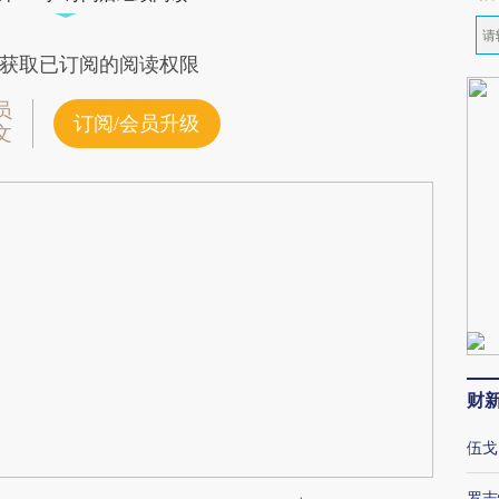
获取已订阅的阅读权限
员
订阅/会员升级
文
财
伍戈
罗志