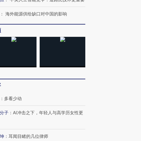
：
海外能源供给缺口对中国的影响
频
客
：
多看少动
分子
：
AI冲击之下，年轻人与高学历女性更
坤
：
耳闻目睹的几位律师