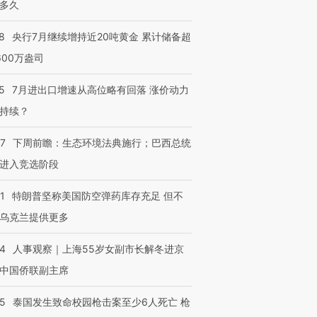
多久
8
央行7月继续增持近20吨黄金 累计储备超
600万盎司
5
7月进出口增速从高位略有回落 涨价动力
持续？
07
下周前瞻：生态环境法典施行；巴西总统
进入竞选阶段
1
特朗普坚称美国防空弹药库存充足 但不
乌克兰提供更多
24
人事观察｜上海55岁女副市长解冬进京
中国侨联副主席
45
泰国发生致命校园枪击案至少6人死亡 枪