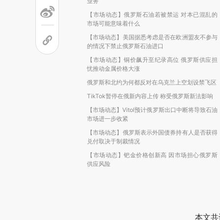
业务
【市场动态】俄罗斯石油若被禁运 对本已混乱的
市场可能意味着什么
【市场动态】美国据悉考虑是否在欧洲盟友不参与
的情况下禁止俄罗斯石油进口
【市场动态】铜价飙升至纪录高位 俄罗斯供应担
忧推动金属价格大涨
俄罗斯和北约为何都反对在乌克兰上空划设禁飞区
TikTok暂停在俄新内容上传 称受俄罗斯新法影响
【市场动态】Vitol预计俄罗斯出口中断将导致石油
市场进一步收紧
【市场动态】俄罗斯表示外国债券持有人是否获得
兑付取决于制裁情况
【市场动态】钯金价格创新高 因市场担心俄罗斯
供应风险
本文共