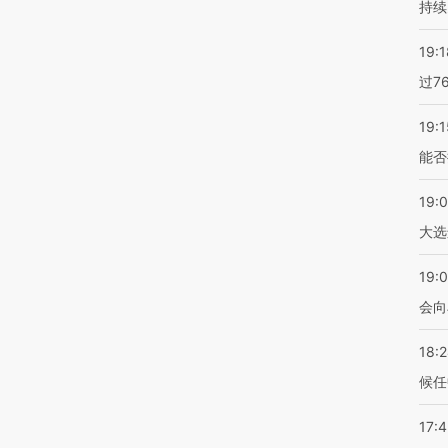
持续
19:1
过7
19:1
能否
19:
大选
19:0
会向
18:
候任
17: