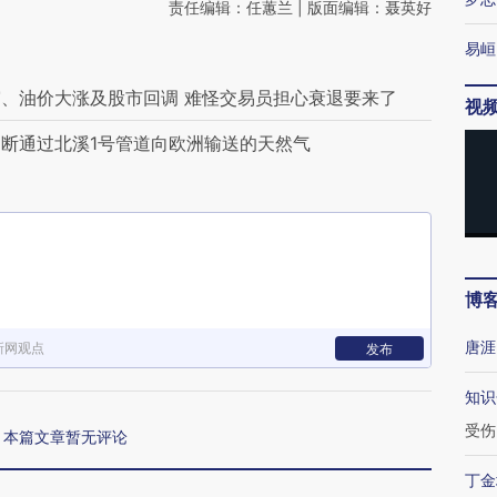
责任编辑：任蕙兰 | 版面编辑：聂英好
易峘
、油价大涨及股市回调 难怪交易员担心衰退要来了
视
断通过北溪1号管道向欧洲输送的天然气
博
唐涯
新网观点
发布
知识
受伤
本篇文章暂无评论
丁金