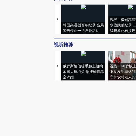
视线｜极端高温
韩国高温创百年纪录 当局
水位跌破纪录 
警告停止一切户外活动
猛犸象化石接连
视听推荐
俄罗斯情侣徒手爬上纽约
视线｜60岁以
帝国大厦塔尖 悬挂横幅高
不良发生率达15.
空求婚
守护农村老人的“