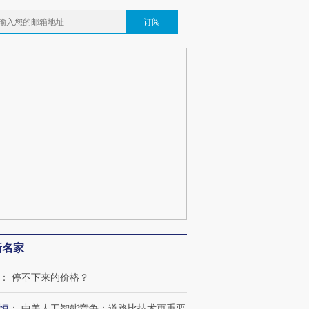
订阅
新名家
：
停不下来的价格？
恒
：
中美人工智能竞争：道路比技术更重要