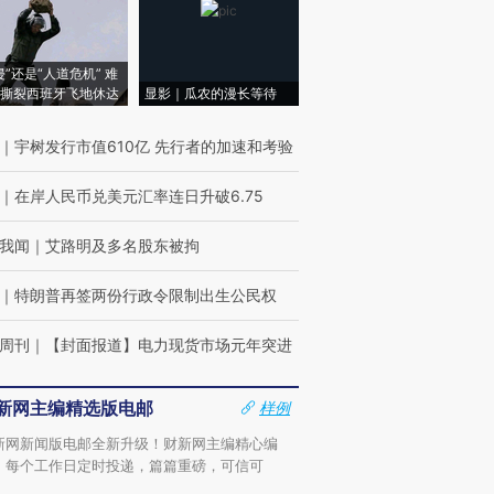
侵”还是“人道危机” 难
撕裂西班牙飞地休达
显影｜瓜农的漫长等待
｜
宇树发行市值610亿 先行者的加速和考验
｜
在岸人民币兑美元汇率连日升破6.75
我闻
｜
艾路明及多名股东被拘
｜
特朗普再签两份行政令限制出生公民权
周刊
｜
【封面报道】电力现货市场元年突进
新网主编精选版电邮
样例
新网新闻版电邮全新升级！财新网主编精心编
，每个工作日定时投递，篇篇重磅，可信可
。