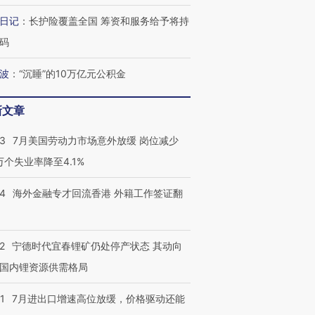
日记
：
长护险覆盖全国 筹资和服务给予将持
码
跨国走私7万
视线｜被称为“蟑螂”的印
视线｜“入侵”还是“人道危
检体内含3种
度Z世代 用街头抗争将教
机”？难民潮撕裂西班牙
秘鲁纳斯
育部长拱下台
飞地休达
13人遇难
波
：
“沉睡”的10万亿元公积金
新文章
43
7月美国劳动力市场意外放缓 岗位减少
视线｜全球最热百城独占
视线｜不
3万个失业率降至4.1%
年纪录 当局
97个 印度如何熬过48°C
38岁梅西上演帽子戏法
围棋失利
切户外活动
的夏天
阿根廷3-0阿尔及利亚
兹奖得主
14
海外金融专才回流香港 外籍工作签证翻
2
宁德时代宜春锂矿仍处停产状态 其动向
国内锂资源供需格局
1
7月进出口增速高位放缓，价格驱动还能