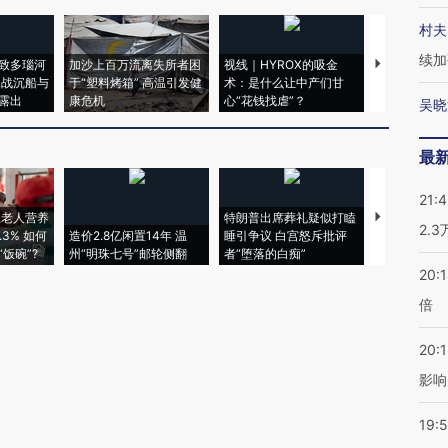
村夫
续加
致多瑙河
加沙上百万流离失所者困
视线｜HYROX的吸金
马航飞行员
二战沉船与
于“塑料烤箱” 高温引发健
术：是什么让中产们甘
粒摇头丸 尿
露出
康危机
心“花钱找虐”？
毒品
吴晓
最
21:
上老人营养
特朗普出席葬礼疑似打瞌
2.
3% 如何
造价2.8亿闲置14年 温
睡引争议 白宫怒斥批评
韩国高温创百
饭碗”?
州“明珠七号”邮轮侧翻
者“堕落的白痴”
警告停止一
20:
倍
20:1
影响
19:5