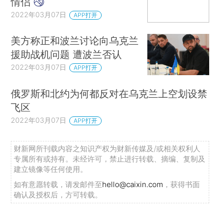
情侣
2022年03月07日
APP打开
美方称正和波兰讨论向乌克兰
援助战机问题 遭波兰否认
2022年03月07日
APP打开
俄罗斯和北约为何都反对在乌克兰上空划设禁
飞区
2022年03月07日
APP打开
财新网所刊载内容之知识产权为财新传媒及/或相关权利人
专属所有或持有。未经许可，禁止进行转载、摘编、复制及
建立镜像等任何使用。
如有意愿转载，请发邮件至
hello@caixin.com
，获得书面
确认及授权后，方可转载。