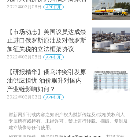
2022年03月06日
APP打开
【市场动态】美国议员达成禁
止进口俄罗斯原油及对俄罗斯
加征关税的立法框架协议
2022年03月08日
APP打开
【研报精华】俄乌冲突引发原
油供应担忧 油价飙升对国内
产业链影响如何？
2022年03月03日
APP打开
财新网所刊载内容之知识产权为财新传媒及/或相关权利人
专属所有或持有。未经许可，禁止进行转载、摘编、复制及
建立镜像等任何使用。
如有意愿转载，请发邮件至
hello@caixin.com
，获得书面