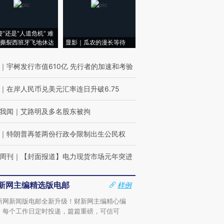
侵”还是“人道危机” 难
撕裂西班牙飞地休达
显影｜瓜农的漫长等待
｜
宇树发行市值610亿 先行者的加速和考验
｜
在岸人民币兑美元汇率连日升破6.75
我闻
｜
艾路明及多名股东被拘
｜
特朗普再签两份行政令限制出生公民权
周刊
｜
【封面报道】电力现货市场元年突进
新网主编精选版电邮
样例
新网新闻版电邮全新升级！财新网主编精心编
，每个工作日定时投递，篇篇重磅，可信可
。