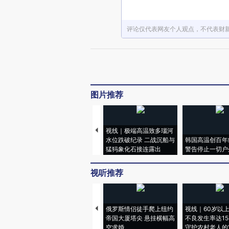
评论仅代表网友个人观点，不代表财
图片推荐
视线｜极端高温致多瑙河
水位跌破纪录 二战沉船与
韩国高温创百年
猛犸象化石接连露出
警告停止一切户
视听推荐
俄罗斯情侣徒手爬上纽约
视线｜60岁以
帝国大厦塔尖 悬挂横幅高
不良发生率达15.
空求婚
守护农村老人的“