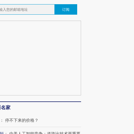
订阅
新名家
：
停不下来的价格？
恒
：
中美人工智能竞争：道路比技术更重要