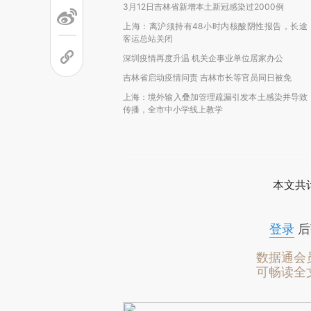
3月12日吉林省新增本土新冠感染过2000例
上海：离沪须持有48小时内核酸阴性报告，长途
客运总站关闭
深圳疫情再度升温 机关企事业单位居家办公
吉林省启动疫情问责 吉林市长等官员同日被免
上海：境外输入叠加管理疏漏引发本土感染并导致
传播，全市中小学线上教学
本文共计
登录
后
数据通会
可畅读全