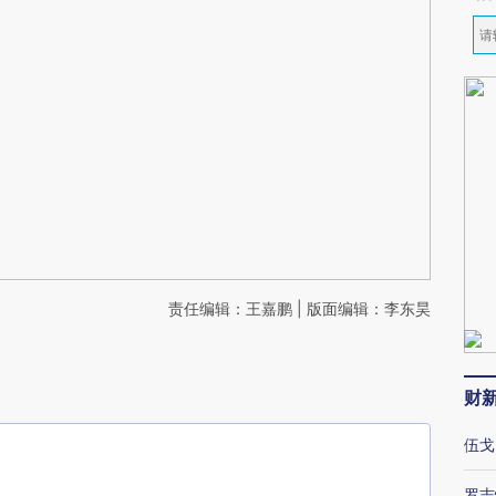
责任编辑：王嘉鹏 | 版面编辑：李东昊
财
伍戈
罗志