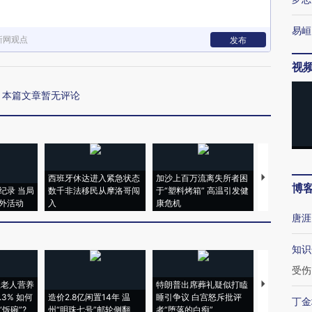
易峘
新网观点
发布
视
本篇文章暂无评论
西班牙休达进入紧急状态
加沙上百万流离失所者困
视线｜HYR
博
纪录 当局
数千非法移民从摩洛哥闯
于“塑料烤箱” 高温引发健
术：是什么
外活动
入
康危机
心“花钱找虐
唐涯
知识
受伤
上老人营养
特朗普出席葬礼疑似打瞌
视线｜全球
3% 如何
造价2.8亿闲置14年 温
睡引争议 白宫怒斥批评
97个 印度如
丁金
饭碗”?
州“明珠七号”邮轮侧翻
者“堕落的白痴”
的夏天