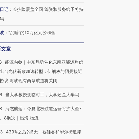
日记
：
长护险覆盖全国 筹资和服务给予将持
码
波
：
“沉睡”的10万亿元公积金
新文章
3
能源内参｜中东局势催化东南亚能源焦虑
出台光伏新政加速转型；伊朗称与阿曼接近
协议 海峡现有两条航道将关闭
6
当大学教授变临时工，大学还是大学吗
8
海杰航运：今夏北极航道运营将扩大至7
、8航次｜出海·物流
53
439%之后的6天：被硅谷和华尔街追捧