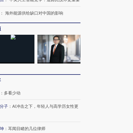
：
海外能源供给缺口对中国的影响
频
OX的吸金
马航飞行员跨国走私7万
视线｜被称为“蟑螂”的印
客
让中产们甘
粒摇头丸 尿检体内含3种
度Z世代 用街头抗争将教
秘鲁纳斯
”？
毒品
育部长拱下台
13人遇难
：
多看少动
分子
：
AI冲击之下，年轻人与高学历女性更
最热百城独占
视线｜不考竞赛的王虹、
何熬过48°C
38岁梅西上演帽子戏法
围棋失利的邓煜 两位菲尔
习近平抵
坤
：
耳闻目睹的几位律师
阿根廷3-0阿尔及利亚
兹奖得主的“非天才”拼图
再访朝鲜