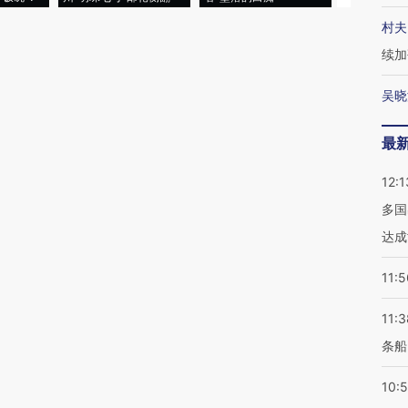
村夫
续加
吴晓
最
12:1
多国
达成
11:5
11:3
条船
10: