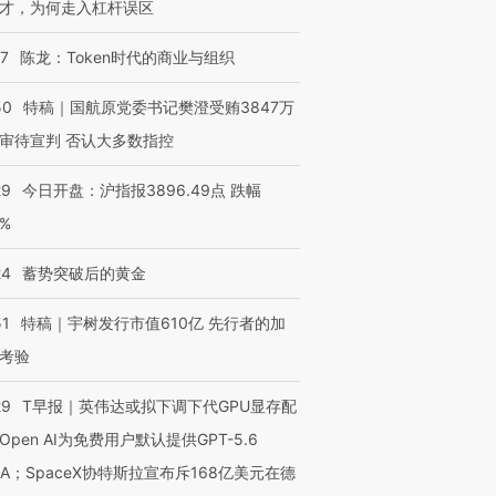
才，为何走入杠杆误区
07
陈龙：Token时代的商业与组织
50
特稿｜国航原党委书记樊澄受贿3847万
审待宣判 否认大多数指控
29
今日开盘：沪指报3896.49点 跌幅
0%
24
蓄势突破后的黄金
51
特稿｜宇树发行市值610亿 先行者的加
考验
29
T早报｜英伟达或拟下调下代GPU显存配
Open AI为免费用户默认提供GPT-5.6
NA；SpaceX协特斯拉宣布斥168亿美元在德