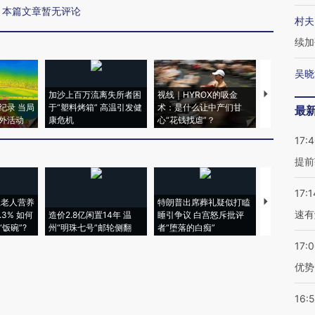
本篇文章暂无评论
村夫
续加
吴晓
加沙上百万流离失所者困
视线｜HYROX的吸金
马航飞行员
纪录 当局
于“塑料烤箱” 高温引发健
术：是什么让中产们甘
粒摇头丸 尿
最
外活动
康危机
心“花钱找虐”？
毒品
17:
提前
17:1
上老人营养
特朗普出席葬礼疑似打瞌
视线｜全球
速有
3% 如何
造价2.8亿闲置14年 温
睡引争议 白宫怒斥批评
97个 印度如
饭碗”?
州“明珠七号”邮轮侧翻
者“堕落的白痴”
的夏天
17:
优势
16: