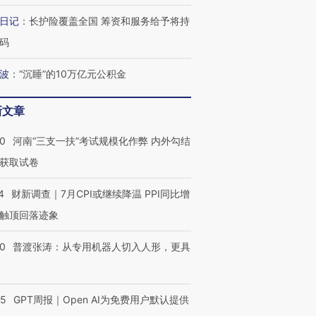
日记
：
长护险覆盖全国 筹资和服务给予将持
码
波
：
“沉睡”的10万亿元公积金
跨国走私7万
视线｜被称为“蟑螂”的印
视线｜“入侵”还是“人道危
检体内含3种
度Z世代 用街头抗争将教
机”？难民潮撕裂西班牙
秘鲁纳斯
新文章
育部长拱下台
飞地休达
13人遇难
40
河南“三支一扶”考试规模化作弊 内外勾结
获取试卷
4
财新调查｜7月CPI或继续降温 PPI同比增
最热百城独占
视线｜不考竞赛的王虹、
视线｜极
触顶回落迹象
何熬过48°C
38岁梅西上演帽子戏法
围棋失利的邓煜 两位菲尔
水位跌破
阿根廷3-0阿尔及利亚
兹奖得主的“非天才”拼图
猛犸象化
00
普渡张涛：从专用机器人切入人形，更具
55
GPT周报｜Open AI为免费用户默认提供