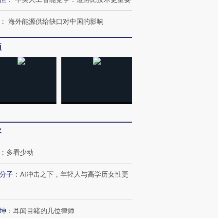
：
海外能源供给缺口对中国的影响
频
客
：
多看少动
分子
：
AI冲击之下，年轻人与高学历女性更
坤
：
耳闻目睹的几位律师