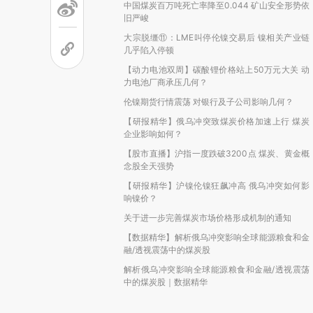
中国煤炭百万吨死亡率降至0.044 矿山安全形势依
旧严峻
大宗脱缰⑪：LME叫停伦镍交易后 镍相关产业链
几乎陷入停顿
【动力电池双周】碳酸锂价格站上50万元大关 动
力电池厂商承压几何？
伦镍期货行情震荡 对银行及子公司影响几何？
【研报精华】俄乌冲突致煤炭价格加速上行 煤炭
企业影响如何？
【股市直播】沪指一度跌破3200点 煤炭、黄金概
念股全天强势
【研报精华】沪镍伦镍狂飙冲高 俄乌冲突如何影
响镍价？
关于进一步完善煤炭市场价格形成机制的通知
【数据精华】解析俄乌冲突影响全球能源粮食和金
融/透视震荡中的煤炭股
解析俄乌冲突影响全球能源粮食和金融/透视震荡
中的煤炭股｜数据精华