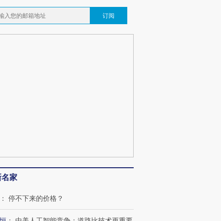
订阅
新名家
：
停不下来的价格？
恒
：
中美人工智能竞争：道路比技术更重要