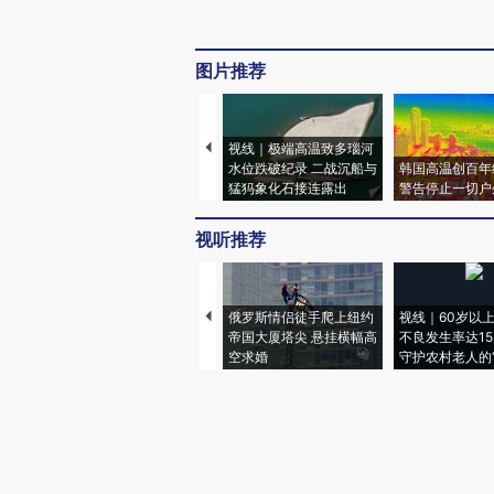
图片推荐
视线｜极端高温致多瑙河
水位跌破纪录 二战沉船与
韩国高温创百年
猛犸象化石接连露出
警告停止一切户
视听推荐
俄罗斯情侣徒手爬上纽约
视线｜60岁以
帝国大厦塔尖 悬挂横幅高
不良发生率达15.
空求婚
守护农村老人的“