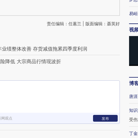
易峘
责任编辑：任蕙兰 | 版面编辑：聂英好
视
年业绩整体改善 存货减值拖累四季度利润
险降低 大宗商品行情现波折
博
唐涯
知识
新网观点
发布
受伤
丁金