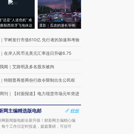
侵”还是“人道危机” 难
撕裂西班牙飞地休达
显影｜瓜农的漫长等待
｜
宇树发行市值610亿 先行者的加速和考验
｜
在岸人民币兑美元汇率连日升破6.75
我闻
｜
艾路明及多名股东被拘
｜
特朗普再签两份行政令限制出生公民权
周刊
｜
【封面报道】电力现货市场元年突进
新网主编精选版电邮
样例
新网新闻版电邮全新升级！财新网主编精心编
，每个工作日定时投递，篇篇重磅，可信可
。