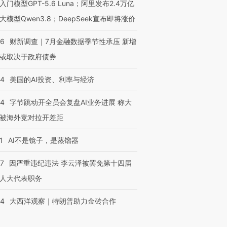
入门模型GPT-5.6 Luna；阿里发布2.4万亿
大模型Qwen3.8；DeepSeek宣布即将涨价
46
财新调查｜7月金融数据季节性承压 新增
或取决于政府债券
44
美国的AI投资、利率与经济
44
字节跳动开全员会复盘AI业务进展 称大
被海外竞对拉开差距
1
AI不是镜子，是蒸馏器
07
因严重违纪违法 李云泽被罢免第十四届
人大代表职务
44
大西洋观察｜特朗普助力金砖合作