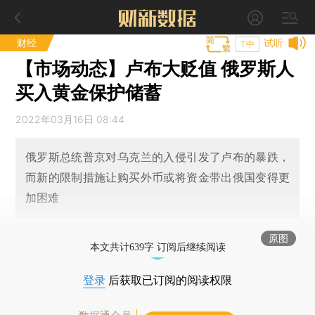
财经
试听
T中
【市场动态】卢布大贬值 俄罗斯人
买入黄金保护储蓄
2022年03月16日 08:44
俄罗斯总统普京对乌克兰的入侵引发了卢布的暴跌，
而新的限制措施让购买外币或将资金带出俄国变得更
加困难
原图
本文共计639字 订阅后继续阅读
登录
后获取已订阅的阅读权限