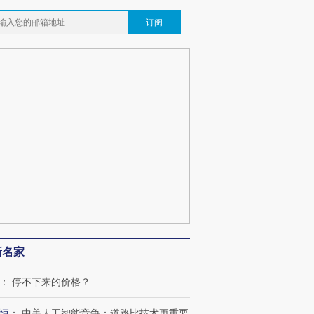
订阅
新名家
：
停不下来的价格？
恒
：
中美人工智能竞争：道路比技术更重要