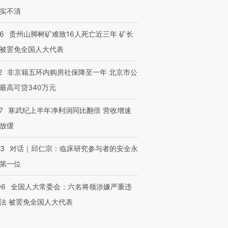
实不清
36
贵州山脚树矿难致16人死亡近三年 矿长
被罢免全国人大代表
2
非京籍五环内购房社保降至一年 北京市公
最高可贷340万元
7
寒武纪上半年净利润同比翻倍 营收增速
放缓
53
对话｜邱仁宗：临床研究参与者的安全永
第一位
06
全国人大常委会：六名将领涉嫌严重违
法 被罢免全国人大代表