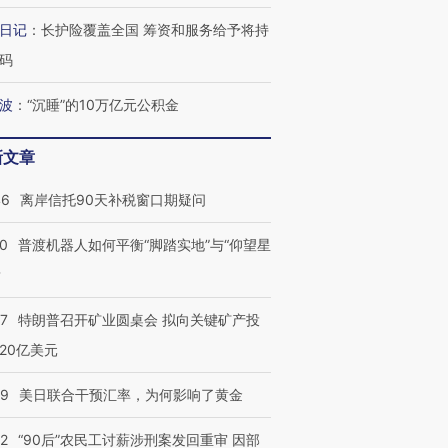
日记
：
长护险覆盖全国 筹资和服务给予将持
码
葬礼疑似打瞌
视线｜极端高温致多瑙河
视线｜不
宫怒斥批评
38岁梅西上演帽子戏法
水位跌破纪录 二战沉船与
围棋失利
痴”
阿根廷3-0阿尔及利亚
猛犸象化石接连露出
兹奖得主
波
：
“沉睡”的10万亿元公积金
新文章
46
离岸信托90天补税窗口期疑问
00
普渡机器人如何平衡“脚踏实地”与“仰望星
？
57
特朗普召开矿业圆桌会 拟向关键矿产投
20亿美元
09
美日联合干预汇率，为何影响了黄金
32
“90后”农民工讨薪涉刑案发回重审 因部