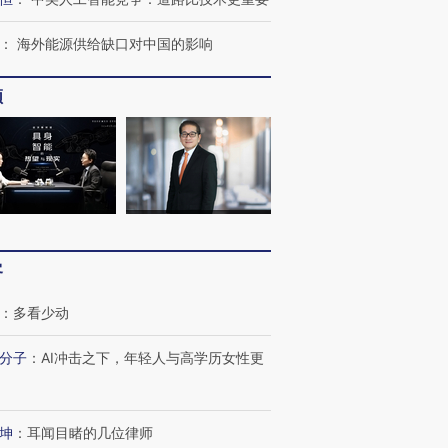
：
海外能源供给缺口对中国的影响
频
客
：
多看少动
分子
：
AI冲击之下，年轻人与高学历女性更
跨国走私7万
视线｜被称为“蟑螂”的印
视线｜“入侵”还是“人道危
检体内含3种
度Z世代 用街头抗争将教
机”？难民潮撕裂西班牙
秘鲁纳斯
育部长拱下台
飞地休达
13人遇难
坤
：
耳闻目睹的几位律师