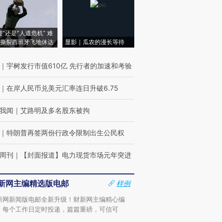
侵”还是“人道危机” 难
撕裂西班牙飞地休达
显影｜瓜农的漫长等待
｜
宇树发行市值610亿 先行者的加速和考验
｜
在岸人民币兑美元汇率连日升破6.75
我闻
｜
艾路明及多名股东被拘
｜
特朗普再签两份行政令限制出生公民权
周刊
｜
【封面报道】电力现货市场元年突进
新网主编精选版电邮
样例
新网新闻版电邮全新升级！财新网主编精心编
，每个工作日定时投递，篇篇重磅，可信可
。