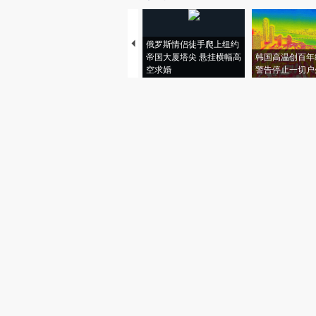
俄罗斯情侣徒手爬上纽约
帝国大厦塔尖 悬挂横幅高
韩国高温创百年
空求婚
警告停止一切户