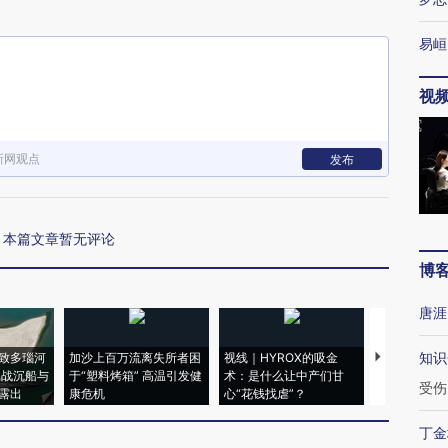
易峘
视
新网观点
发布
本篇文章暂无评论
博
唐涯
知识
致多瑙河
加沙上百万流离失所者困
视线｜HYROX的吸金
马航飞行员
二战沉船与
于“塑料烤箱” 高温引发健
术：是什么让中产们甘
粒摇头丸 尿
受伤
露出
康危机
心“花钱找虐”？
毒品
丁金