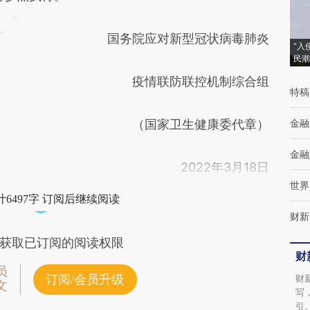
国务院应对新型冠状病毒肺炎
“入
民潮
疫情联防联控机制综合组
特稿
（国家卫生健康委代章）
金融
金融
2022年3月18日
世界
6497字 订阅后继续阅读
财新
获取已订阅的阅读权限
财
员
订阅/会员升级
财
文
写
引