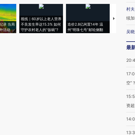
村夫
续加
视线｜60岁以上老人营养
特朗普出席
纪录 当局
不良发生率达15.3% 如何
造价2.8亿闲置14年 温
睡引争议 白
外活动
守护农村老人的“饭碗”?
州“明珠七号”邮轮侧翻
者“堕落的白
吴晓
最
20:
17:
空”
15:
资超
14:
13: