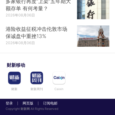
多家银行再度“上架”五年期大
额存单 有何考量？
2026年08月06日
港险收益征税冲击伦敦市场
保诚盘中重挫13%
2026年08月06日
财新移动
财新
财新周刊
Caixin
登录
网页版
订阅电邮
|
|
Copyright 财新网 All Rights Reserved