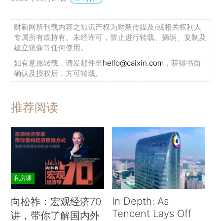
财新网所刊载内容之知识产权为财新传媒及/或相关权利人
专属所有或持有。未经许可，禁止进行转载、摘编、复制及
建立镜像等任何使用。
如有意愿转载，请发邮件至
hello@caixin.com
，获得书面
确认及授权后，方可转载。
推荐阅读
私房课
In Depth: As
向松祚：宏观经济70
Tencent Lays Off
讲，带你了解国内外