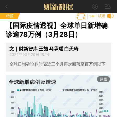
特报
试听
T中
【国际疫情透视】全球单日新增确
诊逾78万例（3月28日）
文｜财新智库 王喆 马承瑶 白天琦
2022年03月29日 18:14
全球日增确诊数时隔近三个月再次回落至百万例以下
原图