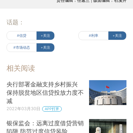
责任编辑：任蕙兰 | 版面编辑：石溪升
话题：
#信贷
+关注
#利率
+关注
#市场动态
+关注
相关阅读
央行部署金融支持乡村振兴
保持脱贫地区信贷投放力度不
减
2022年03月30日
APP打开
银保监会：远离过度借贷营销
陷阱 防范过度信贷风险