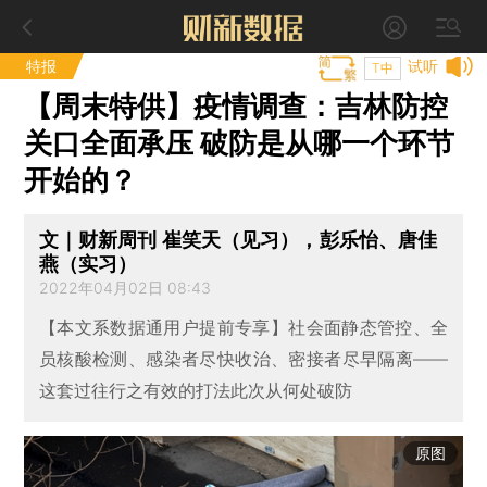
特报
试听
T中
【周末特供】疫情调查：吉林防控
关口全面承压 破防是从哪一个环节
开始的？
文｜财新周刊 崔笑天（见习），彭乐怡、唐佳
燕（实习）
2022年04月02日 08:43
【本文系数据通用户提前专享】社会面静态管控、全
员核酸检测、感染者尽快收治、密接者尽早隔离——
这套过往行之有效的打法此次从何处破防
原图