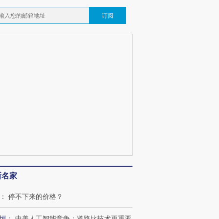
订阅
新名家
：
停不下来的价格？
恒
：
中美人工智能竞争：道路比技术更重要