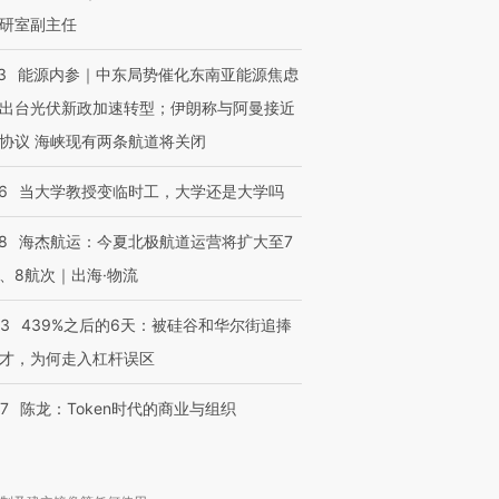
研室副主任
3
能源内参｜中东局势催化东南亚能源焦虑
出台光伏新政加速转型；伊朗称与阿曼接近
协议 海峡现有两条航道将关闭
6
当大学教授变临时工，大学还是大学吗
8
海杰航运：今夏北极航道运营将扩大至7
、8航次｜出海·物流
53
439%之后的6天：被硅谷和华尔街追捧
才，为何走入杠杆误区
07
陈龙：Token时代的商业与组织