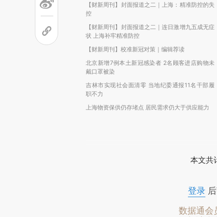
【财新周刊】封面报道之二｜上海：精准防控的失
控
【财新周刊】封面报道之二｜连日激增九五成无症
状 上海补牢精准防控
【财新周刊】校准新冠对策｜编辑荐读
北京新增7例本土新冠感染者 2名顾客进店购物未
戴口罩被染
吉林市实现社会面清零 当地纪委通报11名干部履
职不力
上海物资保供仍存堵点 居民需求仍大于供应能力
本文共计
登录
后
数据通会