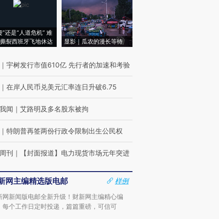
侵”还是“人道危机” 难
撕裂西班牙飞地休达
显影｜瓜农的漫长等待
｜
宇树发行市值610亿 先行者的加速和考验
｜
在岸人民币兑美元汇率连日升破6.75
我闻
｜
艾路明及多名股东被拘
｜
特朗普再签两份行政令限制出生公民权
周刊
｜
【封面报道】电力现货市场元年突进
新网主编精选版电邮
样例
新网新闻版电邮全新升级！财新网主编精心编
，每个工作日定时投递，篇篇重磅，可信可
。