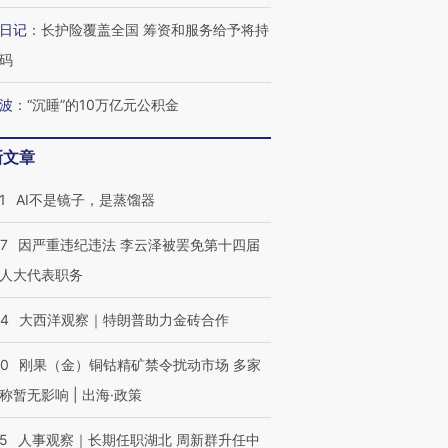
最热百城独占
视线｜不考竞赛的王虹、
日记
：
长护险覆盖全国 筹资和服务给予将持
何熬过48°C
38岁梅西上演帽子戏法
围棋失利的邓煜 两位菲尔
习近平抵
码
阿根廷3-0阿尔及利亚
兹奖得主的“非天才”拼图
再访朝鲜
波
：
“沉睡”的10万亿元公积金
新文章
1
AI不是镜子，是蒸馏器
07
因严重违纪违法 李云泽被罢免第十四届
人大代表职务
44
大西洋观察｜特朗普助力金砖合作
40
刚果（金）铜钴精矿禁令扰动市场 多家
称暂无影响 | 出海·政策
25
人事观察｜长期任职湖北 周新群升任中