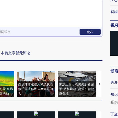
易峘
视
新网观点
发布
本篇文章暂无评论
博
唐涯
西班牙休达进入紧急状态
加沙上百万流离失所者困
视线｜HYR
纪录 当局
数千非法移民从摩洛哥闯
于“塑料烤箱” 高温引发健
术：是什么
外活动
入
康危机
心“花钱找虐
知识
受伤
丁金