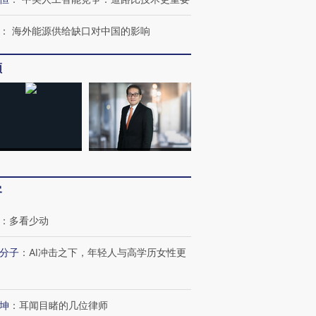
：
海外能源供给缺口对中国的影响
频
客
：
多看少动
OX的吸金
马航飞行员跨国走私7万
视线｜被称为“蟑螂”的印
让中产们甘
粒摇头丸 尿检体内含3种
度Z世代 用街头抗争将教
秘鲁纳斯
”？
毒品
育部长拱下台
13人遇难
分子
：
AI冲击之下，年轻人与高学历女性更
坤
：
耳闻目睹的几位律师