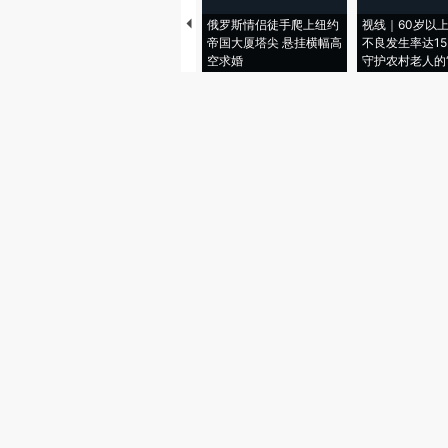
俄罗斯情侣徒手爬上纽约
视线｜60岁以
帝国大厦塔尖 悬挂横幅高
不良发生率达15.
空求婚
守护农村老人的“