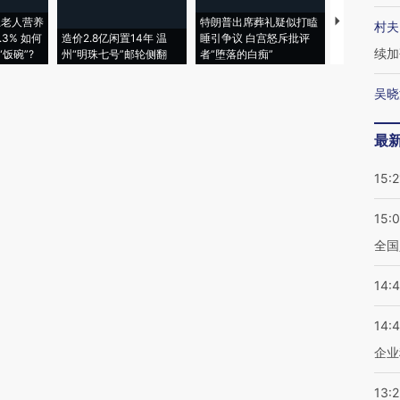
上老人营养
特朗普出席葬礼疑似打瞌
视线｜全球
村夫
3% 如何
造价2.8亿闲置14年 温
睡引争议 白宫怒斥批评
97个 印度如
续加
饭碗”?
州“明珠七号”邮轮侧翻
者“堕落的白痴”
的夏天
吴晓
最
15:2
15:
全国
14:
14:
企业
13: