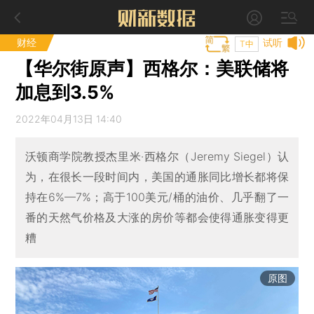
财经
试听
T中
【华尔街原声】西格尔：美联储将
加息到3.5%
2022年04月13日 14:40
沃顿商学院教授杰里米·西格尔（Jeremy Siegel）认
为，在很长一段时间内，美国的通胀同比增长都将保
持在6%—7%；高于100美元/桶的油价、几乎翻了一
番的天然气价格及大涨的房价等都会使得通胀变得更
糟
原图