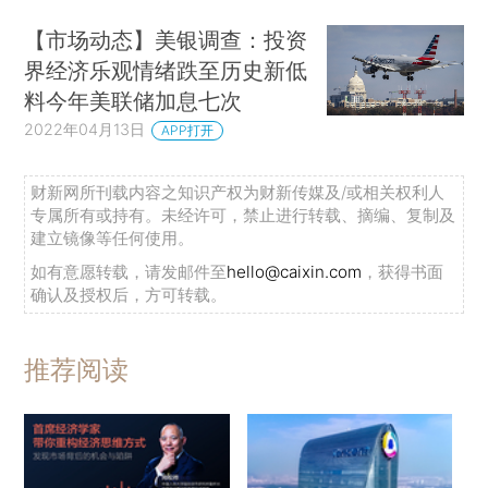
【市场动态】美银调查：投资
界经济乐观情绪跌至历史新低
料今年美联储加息七次
2022年04月13日
APP打开
财新网所刊载内容之知识产权为财新传媒及/或相关权利人
专属所有或持有。未经许可，禁止进行转载、摘编、复制及
建立镜像等任何使用。
如有意愿转载，请发邮件至
hello@caixin.com
，获得书面
确认及授权后，方可转载。
推荐阅读