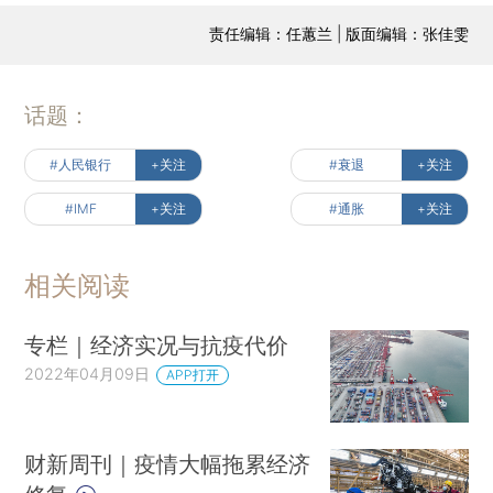
责任编辑：任蕙兰 | 版面编辑：张佳雯
话题：
#人民银行
+关注
#衰退
+关注
#IMF
+关注
#通胀
+关注
相关阅读
专栏｜经济实况与抗疫代价
2022年04月09日
APP打开
财新周刊｜疫情大幅拖累经济