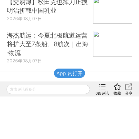
【交易簿】松田克也挥刀止损
明治折戟中国乳业
2026年08月07日
海杰航运：今夏北极航道运营
将扩大至7条船、8航次｜出海
·物流
2026年08月07日
App 内打开
财新移动
发表评论得积分
0
条评论
收藏
分享
财新
财新周刊
Caixin
登录
网页版
订阅电邮
|
|
Copyright 财新网 All Rights Reserved