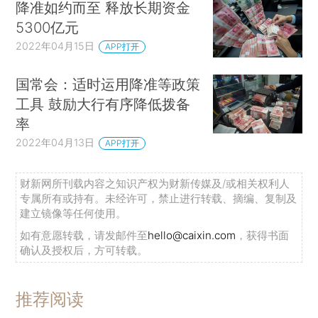
降准如约而至 释放长期资金
5300亿元
2022年04月15日
APP打开
国常会：适时运用降准等政策
工具 鼓励大行有序降低拨备
率
2022年04月13日
APP打开
财新网所刊载内容之知识产权为财新传媒及/或相关权利人
专属所有或持有。未经许可，禁止进行转载、摘编、复制及
建立镜像等任何使用。
如有意愿转载，请发邮件至
hello@caixin.com
，获得书面
确认及授权后，方可转载。
推荐阅读