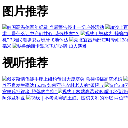
图片推荐
韩国高温创百年纪录 当局警告停止一切户外活动
加沙上百
术：是什么让中产们甘心“花钱找虐”？
视线｜被称为“蟑螂”
机”？难民潮撕裂西班牙飞地休达
湖北宜昌局部短时降雨128毫
毫米
秘鲁纳斯卡观光飞机坠毁 13人遇难
视听推荐
俄罗斯情侣徒手爬上纽约帝国大厦塔尖 悬挂横幅高空求婚
养不良发生率达15.3% 如何守护农村老人的“饭碗”?
造价2.8
宫怒斥批评者“堕落的白痴”
视线｜极端高温致多瑙河水位跌
阿尔及利亚
视线｜不考竞赛的王虹、围棋失利的邓煜 两位菲