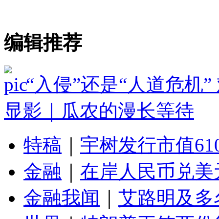
编辑推荐
“入侵”还是“人道危机
显影｜瓜农的漫长等待
特稿
｜
宇树发行市值61
金融
｜
在岸人民币兑美元
金融我闻
｜
艾路明及多