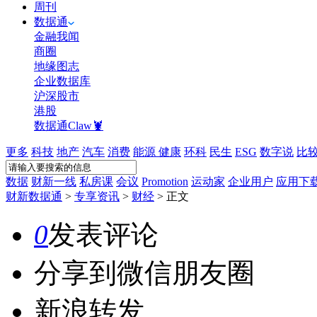
周刊
数据通
金融我闻
商圈
地缘图志
企业数据库
沪深股市
港股
数据通Claw🦞
更多
科技
地产
汽车
消费
能源
健康
环科
民生
ESG
数字说
比
数据
财新一线
私房课
会议
Promotion
运动家
企业用户
应用下
财新数据通
>
专享资讯
>
财经
>
正文
0
发表评论
分享到微信朋友圈
新浪转发