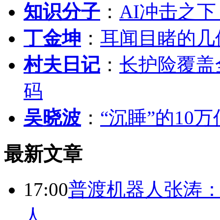
知识分子
：
AI冲击之
丁金坤
：
耳闻目睹的几
村夫日记
：
长护险覆盖
码
吴晓波
：
“沉睡”的10
最新文章
17:00
普渡机器人张涛
人