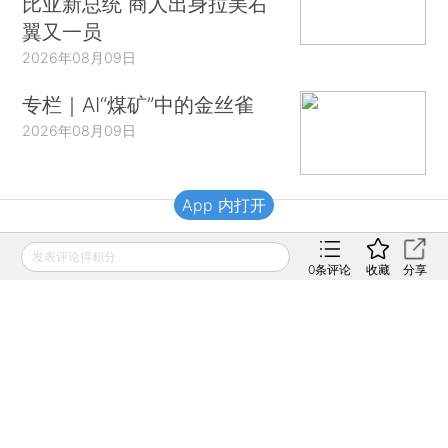
比亚新总统 商人出身拉美右
翼又一员
2026年08月09日
专栏｜AI“煤矿”中的金丝雀
2026年08月09日
App 内打开
财新移动
发表评论得积分
0
条评论
收藏
分享
财新
财新周刊
Caixin
登录
网页版
订阅电邮
|
|
Copyright 财新网 All Rights Reserved