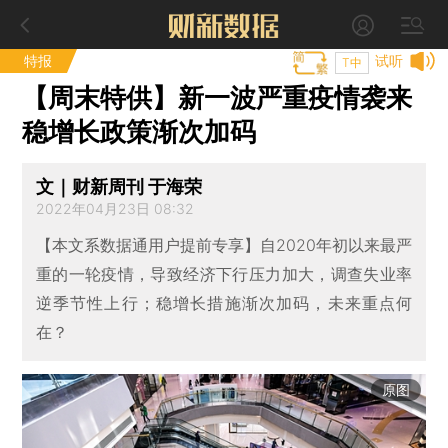
特报
试听
T中
【周末特供】新一波严重疫情袭来
稳增长政策渐次加码
文｜财新周刊 于海荣
2022年04月23日 08:32
【本文系数据通用户提前专享】自2020年初以来最严
重的一轮疫情，导致经济下行压力加大，调查失业率
逆季节性上行；稳增长措施渐次加码，未来重点何
在？
原图