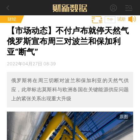
财经
试听
T中
【市场动态】不付卢布就停天然气
俄罗斯宣布周三对波兰和保加利
亚“断气”
2022年04月27日 08:39
俄罗斯将在周三切断对波兰和保加利亚的天然气供
应，此举标志莫斯科与欧洲各国在关键能源供应问题
上的紧张关系出现重大升级
原图