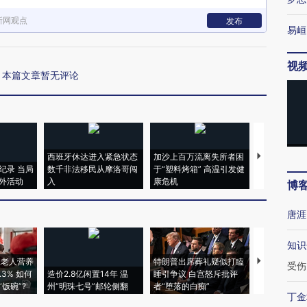
新网观点
发布
易峘
视
本篇文章暂无评论
西班牙休达进入紧急状态
加沙上百万流离失所者困
视线｜HYR
纪录 当局
数千非法移民从摩洛哥闯
于“塑料烤箱” 高温引发健
术：是什么
外活动
入
康危机
心“花钱找虐
博
唐涯
知识
上老人营养
特朗普出席葬礼疑似打瞌
视线｜全球
受伤
3% 如何
造价2.8亿闲置14年 温
睡引争议 白宫怒斥批评
97个 印度如
饭碗”?
州“明珠七号”邮轮侧翻
者“堕落的白痴”
的夏天
丁金