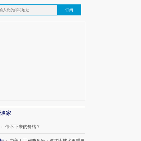
订阅
新名家
：
停不下来的价格？
恒
：
中美人工智能竞争：道路比技术更重要