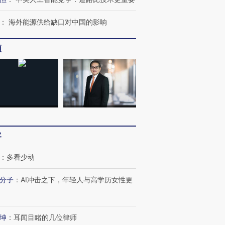
：
海外能源供给缺口对中国的影响
频
OX的吸金
马航飞行员跨国走私7万
视线｜被称为“蟑螂”的印
让中产们甘
粒摇头丸 尿检体内含3种
度Z世代 用街头抗争将教
秘鲁纳斯
”？
毒品
育部长拱下台
13人遇难
客
：
多看少动
分子
：
AI冲击之下，年轻人与高学历女性更
最热百城独占
视线｜不考竞赛的王虹、
何熬过48°C
38岁梅西上演帽子戏法
围棋失利的邓煜 两位菲尔
习近平抵
阿根廷3-0阿尔及利亚
兹奖得主的“非天才”拼图
再访朝鲜
坤
：
耳闻目睹的几位律师