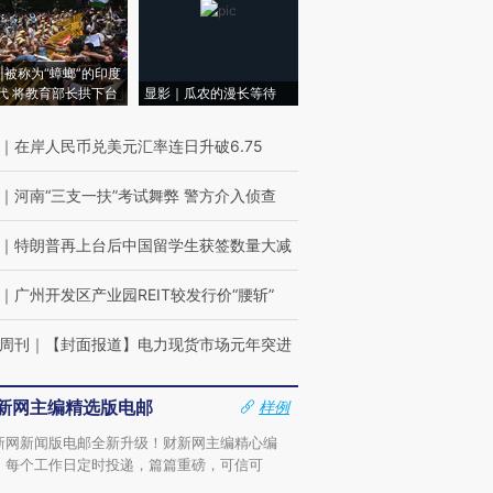
|被称为“蟑螂”的印度
代 将教育部长拱下台
显影｜瓜农的漫长等待
｜
在岸人民币兑美元汇率连日升破6.75
｜
河南“三支一扶”考试舞弊 警方介入侦查
｜
特朗普再上台后中国留学生获签数量大减
｜
广州开发区产业园REIT较发行价“腰斩”
周刊
｜
【封面报道】电力现货市场元年突进
新网主编精选版电邮
样例
新网新闻版电邮全新升级！财新网主编精心编
，每个工作日定时投递，篇篇重磅，可信可
。