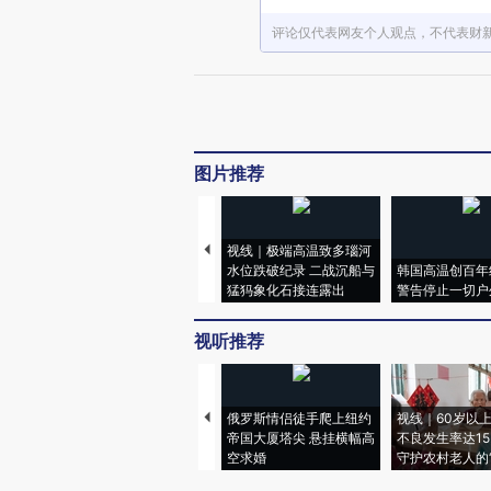
评论仅代表网友个人观点，不代表财
图片推荐
视线｜极端高温致多瑙河
水位跌破纪录 二战沉船与
韩国高温创百年
猛犸象化石接连露出
警告停止一切户
视听推荐
俄罗斯情侣徒手爬上纽约
视线｜60岁以
帝国大厦塔尖 悬挂横幅高
不良发生率达15.
空求婚
守护农村老人的“