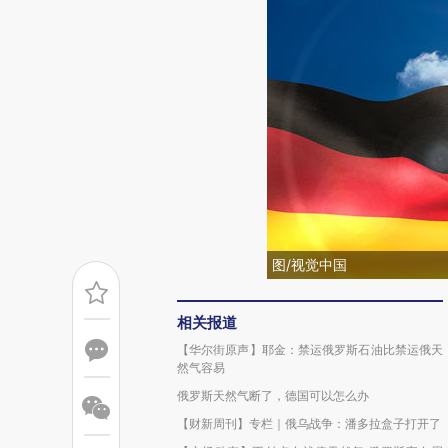
图/视觉中国
相关报道
【华尔街原声】耶金：禁运俄罗斯石油比禁运俄天
然气容易
俄罗斯天然气断了，德国可以怎么办
【财新周刊】专栏｜俄乌战争：潘多拉盒子打开了