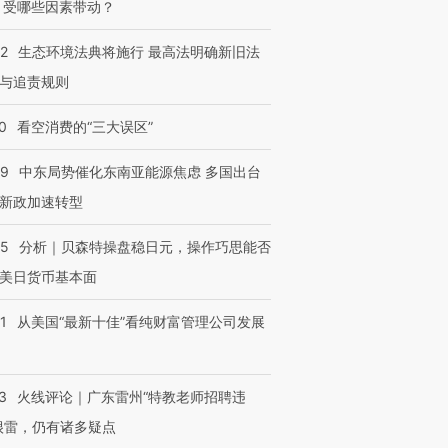
 受哪些因素带动？
42
生态环境法典将施行 最高法明确新旧法
与追责规则
0
看空消费的“三大误区”
59
中东局势催化东南亚能源焦虑 多国出台
新政加速转型
05
分析｜贝森特操盘稳日元，操作巧思能否
美日货币基本面
1
从美国“最新十佳”看纯财富管理公司发展
3
火线评论｜广东雷州“特教老师招聘违
很雷，仍有诸多疑点