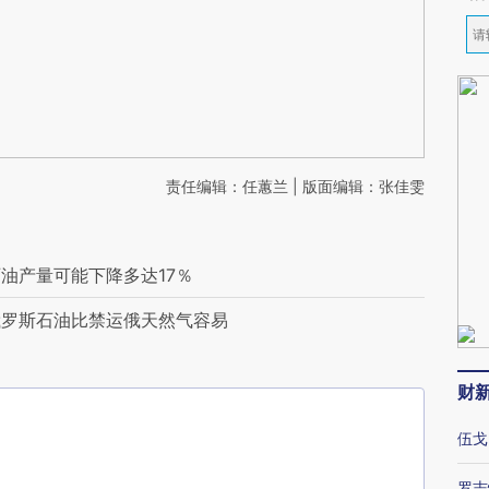
责任编辑：任蕙兰 | 版面编辑：张佳雯
油产量可能下降多达17％
俄罗斯石油比禁运俄天然气容易
财
伍戈
罗志