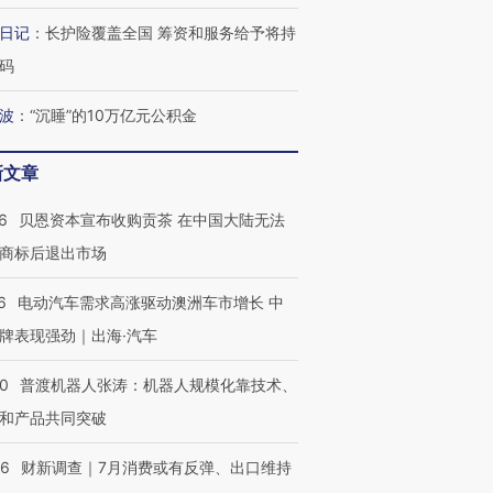
日记
：
长护险覆盖全国 筹资和服务给予将持
码
波
：
“沉睡”的10万亿元公积金
新文章
6
贝恩资本宣布收购贡茶 在中国大陆无法
商标后退出市场
6
电动汽车需求高涨驱动澳洲车市增长 中
牌表现强劲｜出海·汽车
00
普渡机器人张涛：机器人规模化靠技术、
和产品共同突破
56
财新调查｜7月消费或有反弹、出口维持