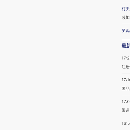
村夫
续加
吴晓
最
17:2
注册
17:1
国品
17:
渠道
16: