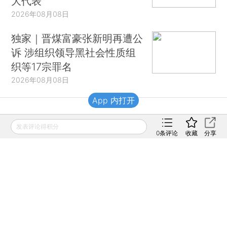
大代表
2026年08月08日
独家｜晋煤富豪张新明再遭公
诉 涉组织领导黑社会性质组
织等17宗罪名
2026年08月08日
App 内打开
财新移动
发表评论得积分
0
条评论
收藏
分享
财新
财新周刊
Caixin
登录
网页版
订阅电邮
|
|
Copyright 财新网 All Rights Reserved