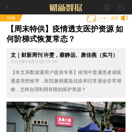
特报
试听
T中
【周末特供】疫情透支医护资源 如
何阶梯式恢复常态？
文｜财新周刊 许雯，蔡静远、唐佳燕（实习）
2022年04月30日 08:36
【本文系数据通用户提前专享】疫情中普通患者就医
通道突然收窄，医院兼顾紧急抗疫和日常接诊非常艰
难，怎样合理利用有限的医护资源？
原图