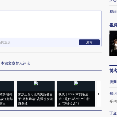
易峘
视
新网观点
发布
本篇文章暂无评论
博
唐涯
知识
致多瑙河
加沙上百万流离失所者困
视线｜HYROX的吸金
马航飞行员
二战沉船与
于“塑料烤箱” 高温引发健
术：是什么让中产们甘
粒摇头丸 尿
受伤
露出
康危机
心“花钱找虐”？
毒品
丁金