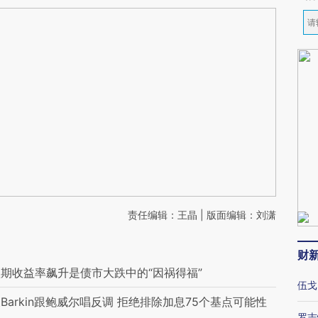
责任编辑：王晶 | 版面编辑：刘潇
财
期收益率飙升是债市大跌中的“因祸得福”
伍戈
arkin跟鲍威尔唱反调 拒绝排除加息75个基点可能性
罗志