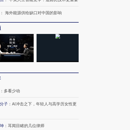
：
海外能源供给缺口对中国的影响
频
客
：
多看少动
分子
：
AI冲击之下，年轻人与高学历女性更
跨国走私7万
视线｜被称为“蟑螂”的印
视线｜“入侵”还是“人道危
检体内含3种
度Z世代 用街头抗争将教
机”？难民潮撕裂西班牙
秘鲁纳斯
育部长拱下台
飞地休达
13人遇难
坤
：
耳闻目睹的几位律师