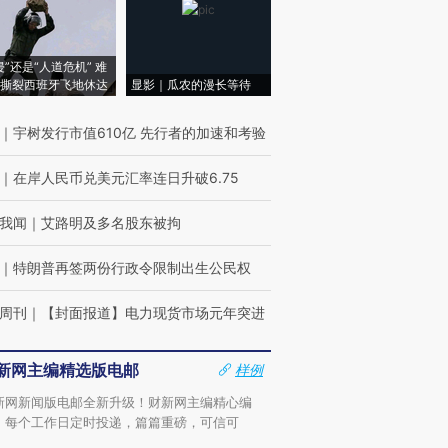
侵”还是“人道危机” 难
撕裂西班牙飞地休达
显影｜瓜农的漫长等待
｜
宇树发行市值610亿 先行者的加速和考验
｜
在岸人民币兑美元汇率连日升破6.75
我闻
｜
艾路明及多名股东被拘
｜
特朗普再签两份行政令限制出生公民权
周刊
｜
【封面报道】电力现货市场元年突进
新网主编精选版电邮
样例
新网新闻版电邮全新升级！财新网主编精心编
，每个工作日定时投递，篇篇重磅，可信可
。