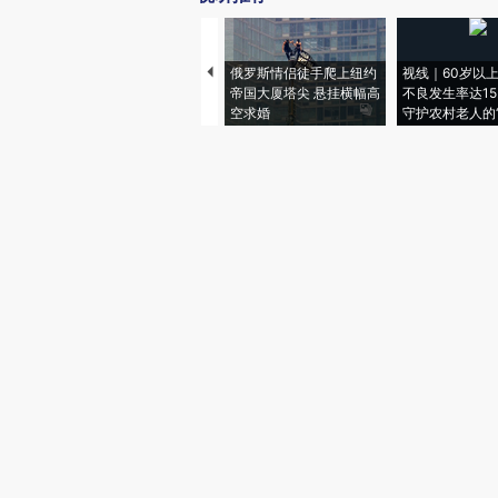
俄罗斯情侣徒手爬上纽约
视线｜60岁以
帝国大厦塔尖 悬挂横幅高
不良发生率达15.
空求婚
守护农村老人的“