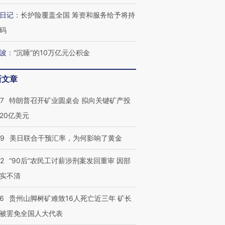
日记
：
长护险覆盖全国 筹资和服务给予将持
码
葬礼疑似打瞌
视线｜极端高温致多瑙河
视线｜不
宫怒斥批评
38岁梅西上演帽子戏法
水位跌破纪录 二战沉船与
围棋失利
痴”
阿根廷3-0阿尔及利亚
猛犸象化石接连露出
兹奖得主
波
：
“沉睡”的10万亿元公积金
新文章
57
特朗普召开矿业圆桌会 拟向关键矿产投
20亿美元
09
美日联合干预汇率，为何影响了黄金
32
“90后”农民工讨薪涉刑案发回重审 因部
实不清
36
贵州山脚树矿难致16人死亡近三年 矿长
被罢免全国人大代表