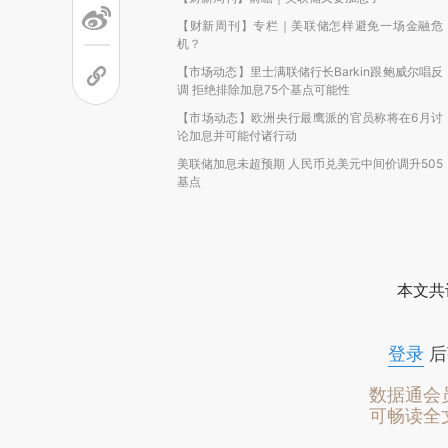
【财新周刊】专栏｜美联储怎样避免一场金融危
机？
【市场动态】里士满联储行长Barkin跟鲍威尔唱反
调 拒绝排除加息75个基点可能性
【市场动态】欧洲央行最鹰派的官员称将在6月讨
论加息并可能付诸行动
美联储加息未超预期 人民币兑美元中间价调升505
基点
本文共
登录
后
数据通会
可畅读全