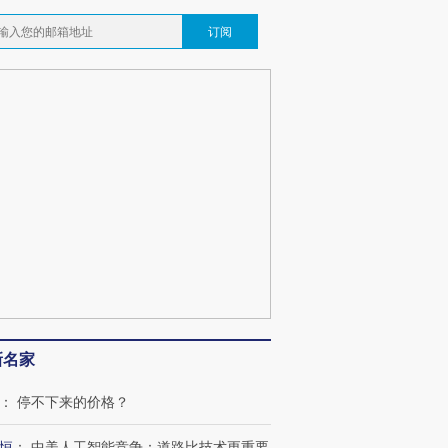
订阅
新名家
：
停不下来的价格？
恒
：
中美人工智能竞争：道路比技术更重要