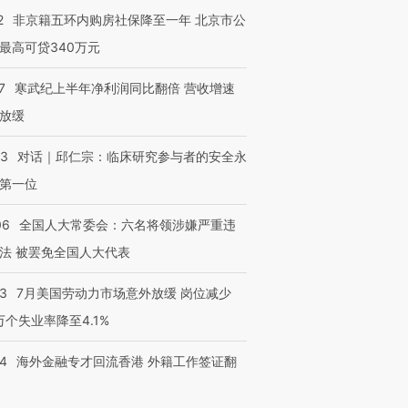
2
非京籍五环内购房社保降至一年 北京市公
最高可贷340万元
7
寒武纪上半年净利润同比翻倍 营收增速
放缓
53
对话｜邱仁宗：临床研究参与者的安全永
第一位
06
全国人大常委会：六名将领涉嫌严重违
法 被罢免全国人大代表
43
7月美国劳动力市场意外放缓 岗位减少
3万个失业率降至4.1%
14
海外金融专才回流香港 外籍工作签证翻