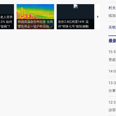
村夫
续加
上老人营养
特朗普出席
3% 如何
韩国高温创百年纪录 当局
造价2.8亿闲置14年 温
睡引争议 白
饭碗”?
警告停止一切户外活动
州“明珠七号”邮轮侧翻
者“堕落的白
吴晓
最
15:
资超
14:
13:
分事
12:
涉罪