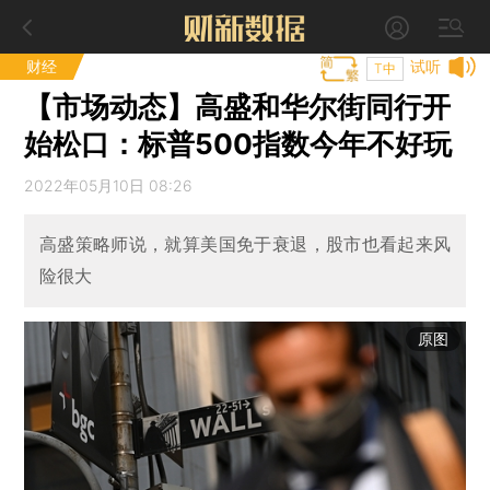
财经
试听
T中
【市场动态】高盛和华尔街同行开
始松口：标普500指数今年不好玩
2022年05月10日 08:26
高盛策略师说，就算美国免于衰退，股市也看起来风
险很大
原图