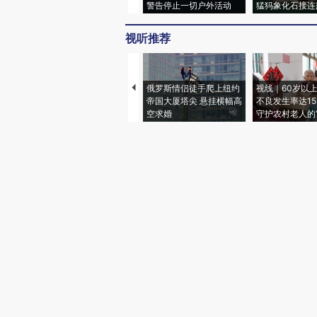
警告停止一切户外活动
猛犸象化石接连
视听推荐
俄罗斯情侣徒手爬上纽约
视线｜60岁以
帝国大厦塔尖 悬挂横幅高
不良发生率达15.
空求婚
守护农村老人的“