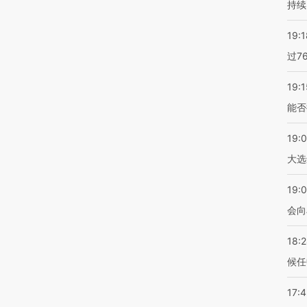
持续
19:1
过7
19:1
能否
19:
大选
19:0
会向
18:
候任
17: