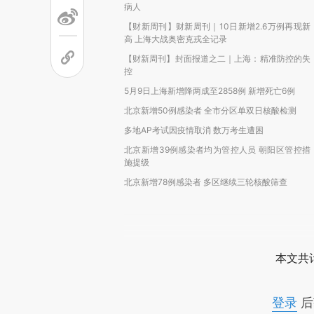
病人
【财新周刊】财新周刊｜10日新增2.6万例再现新
高 上海大战奥密克戎全记录
【财新周刊】封面报道之二｜上海：精准防控的失
控
5月9日上海新增降两成至2858例 新增死亡6例
北京新增50例感染者 全市分区单双日核酸检测
多地AP考试因疫情取消 数万考生遭困
北京新增39例感染者均为管控人员 朝阳区管控措
施提级
北京新增78例感染者 多区继续三轮核酸筛查
本文共计
登录
后