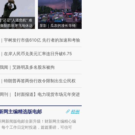
侵”还是“人道危机” 难
撕裂西班牙飞地休达
显影｜瓜农的漫长等待
｜
宇树发行市值610亿 先行者的加速和考验
｜
在岸人民币兑美元汇率连日升破6.75
我闻
｜
艾路明及多名股东被拘
｜
特朗普再签两份行政令限制出生公民权
周刊
｜
【封面报道】电力现货市场元年突进
新网主编精选版电邮
样例
新网新闻版电邮全新升级！财新网主编精心编
，每个工作日定时投递，篇篇重磅，可信可
。