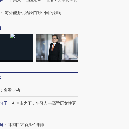
：
海外能源供给缺口对中国的影响
频
客
：
多看少动
分子
：
AI冲击之下，年轻人与高学历女性更
跨国走私7万
视线｜被称为“蟑螂”的印
视线｜“入侵”还是“人道危
坤
：
耳闻目睹的几位律师
检体内含3种
度Z世代 用街头抗争将教
机”？难民潮撕裂西班牙
秘鲁纳斯