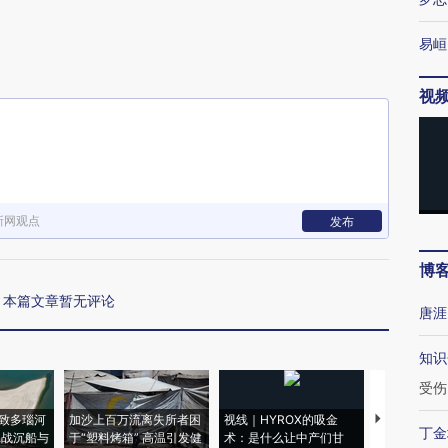
易峘
视
新网观点
发布
博
本篇文章暂无评论
唐涯
知识
受伤
致多瑙河
加沙上百万流离失所者困
视线｜HYROX的吸金
马航飞行员
丁金
二战沉船与
于“塑料烤箱” 高温引发健
术：是什么让中产们甘
粒摇头丸 尿