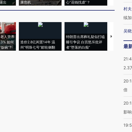
露出
康危机
心“花钱找虐”？
毒品
村夫
续加
吴晓
上老人营养
特朗普出席葬礼疑似打瞌
视线｜全球
3% 如何
造价2.8亿闲置14年 温
睡引争议 白宫怒斥批评
97个 印度如
最
饭碗”?
州“明珠七号”邮轮侧翻
者“堕落的白痴”
的夏天
21:
2.
20:
倍
20:1
影响
19:5