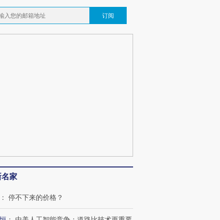
订阅
新名家
：
停不下来的价格？
恒
：
中美人工智能竞争：道路比技术更重要