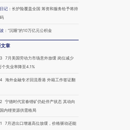
育部长拱下台
飞地休达
13人遇难
日记
：
长护险覆盖全国 筹资和服务给予将持
码
波
：
“沉睡”的10万亿元公积金
最热百城独占
视线｜不
何熬过48°C
38岁梅西上演帽子戏法
韩国高温创百年纪录 当局
围棋失利
新文章
阿根廷3-0阿尔及利亚
警告停止一切户外活动
兹奖得主
43
7月美国劳动力市场意外放缓 岗位减少
3万个失业率降至4.1%
14
海外金融专才回流香港 外籍工作签证翻
2
宁德时代宜春锂矿仍处停产状态 其动向
国内锂资源供需格局
1
7月进出口增速高位放缓，价格驱动还能