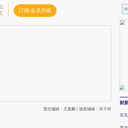
员
订阅/会员升级
文
财
责任编辑：王嘉鹏 | 版面编辑：肖子何
伍戈
罗志