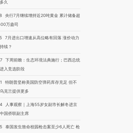
多久
8
央行7月继续增持近20吨黄金 累计储备超
600万盎司
5
7月进出口增速从高位略有回落 涨价动力
持续？
07
下周前瞻：生态环境法典施行；巴西总统
进入竞选阶段
1
特朗普坚称美国防空弹药库存充足 但不
乌克兰提供更多
24
人事观察｜上海55岁女副市长解冬进京
中国侨联副主席
45
泰国发生致命校园枪击案至少6人死亡 枪