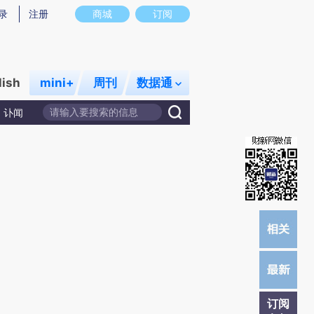
录
注册
商城
订阅
lish
mini+
周刊
数据通
讣闻
订阅