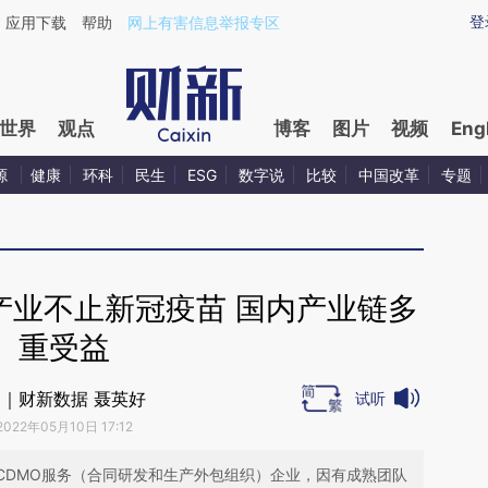
登
应用下载
帮助
网上有害信息举报专区
世界
观点
博客
图片
视频
Eng
源
健康
环科
民生
ESG
数字说
比较
中国改革
专题
产业不止新冠疫苗 国内产业链多
重受益
｜财新数据 聂英好
试听
2022年05月10日 17:12
CDMO服务（合同研发和生产外包组织）企业，因有成熟团队