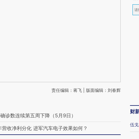
责任编辑：蒋飞 | 版面编辑：刘春辉
财
确诊数连续第五周下降（5月9日）
伍戈
年营收净利分化 进军汽车电子效果如何？
罗志