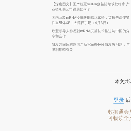
【深度图文】国产新冠mRNA疫苗陆续获批临床 产
业链相关公司进展如何？
国内两款mRNA疫苗获批临床试验，英报告高传染
性重组体XE｜大流行手记（4月3日）
欧盟领导人称愿就mRNA疫苗技术推进与中国的分
享和合作
研发方回应首款国产新冠mRNA疫苗发热问题：与
限制用药有关
本文共计
登录
后
数据通会
可畅读全