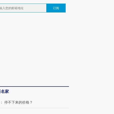
订阅
新名家
：
停不下来的价格？
恒
：
中美人工智能竞争：道路比技术更重要