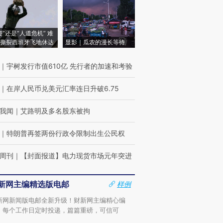
侵”还是“人道危机” 难
撕裂西班牙飞地休达
显影｜瓜农的漫长等待
｜
宇树发行市值610亿 先行者的加速和考验
｜
在岸人民币兑美元汇率连日升破6.75
我闻
｜
艾路明及多名股东被拘
｜
特朗普再签两份行政令限制出生公民权
周刊
｜
【封面报道】电力现货市场元年突进
新网主编精选版电邮
样例
新网新闻版电邮全新升级！财新网主编精心编
，每个工作日定时投递，篇篇重磅，可信可
。