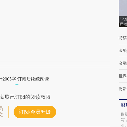
“入
民潮
特稿
金融
金融
世界
2005字 订阅后继续阅读
财新
获取已订阅的阅读权限
财
员
订阅/会员升级
文
财
写
引