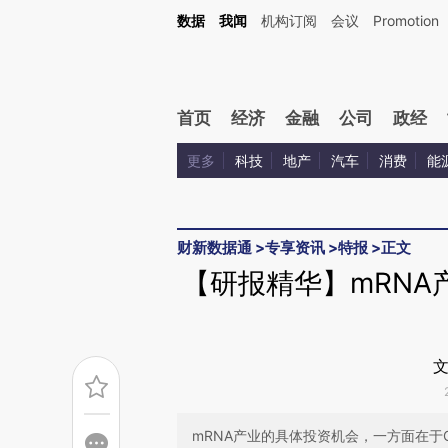
数据
我闻
机构订阅
会议
Promotion
首页
经济
金融
公司
政经
更多
科技
地产
汽车
消费
能
财新数据通
>
专享资讯
>
特报
>
正文
【研报精华】mRNA
文
mRNA产业的具体投资机会，一方面在于