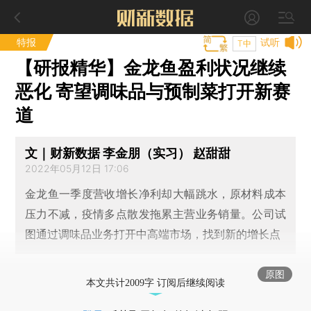
特报
试听
T中
【研报精华】金龙鱼盈利状况继续
恶化 寄望调味品与预制菜打开新赛
道
文｜财新数据 李金朋（实习） 赵甜甜
2022年05月12日 17:06
金龙鱼一季度营收增长净利却大幅跳水，原材料成本
压力不减，疫情多点散发拖累主营业务销量。公司试
图通过调味品业务打开中高端市场，找到新的增长点
原图
本文共计2009字 订阅后继续阅读