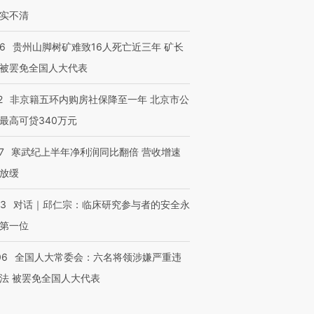
实不清
36
贵州山脚树矿难致16人死亡近三年 矿长
被罢免全国人大代表
2
非京籍五环内购房社保降至一年 北京市公
最高可贷340万元
7
寒武纪上半年净利润同比翻倍 营收增速
放缓
53
对话｜邱仁宗：临床研究参与者的安全永
第一位
06
全国人大常委会：六名将领涉嫌严重违
法 被罢免全国人大代表