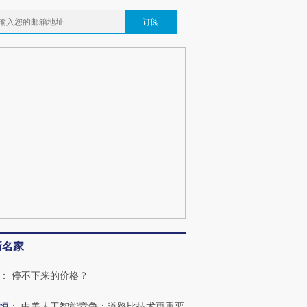
订阅
新名家
：
停不下来的价格？
恒
：
中美人工智能竞争：道路比技术更重要