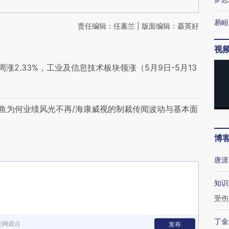
易峘
责任编辑：任蕙兰 | 版面编辑：聂英好
视
2.33%，工业及信息技术板块领涨（5月9日-5月13
龙鱼为何业绩风光不再/海康威视的制裁传闻波动与基本面
博
唐涯
知识
受伤
丁金
新网观点
发布