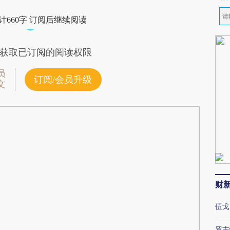
计660字 订阅后继续阅读
获取已订阅的阅读权限
员
订阅/会员升级
文
财
伍戈
罗志