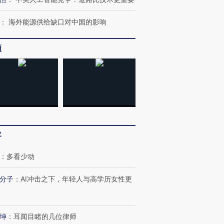
：
海外能源供给缺口对中国的影响
频
客
：
多看少动
分子
：
AI冲击之下，年轻人与高学历女性更
坤
：
耳闻目睹的几位律师