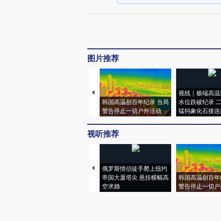
图片推荐
视线｜极端高温
韩国高温创百年纪录 当局
水位跌破纪录 
警告停止一切户外活动
猛犸象化石接连
视听推荐
俄罗斯情侣徒手爬上纽约
帝国大厦塔尖 悬挂横幅高
韩国高温创百年
空求婚
警告停止一切户