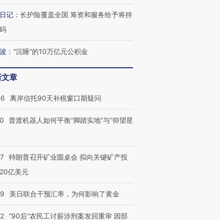
日记
：
长护险覆盖全国 筹资和服务给予将持
码
波
：
“沉睡”的10万亿元公积金
新文章
跨国走私7万
视线｜被称为“蟑螂”的印
视线｜“入侵”还是“人道危
46
离岸信托90天补税窗口期疑问
检体内含3种
度Z世代 用街头抗争将教
机”？难民潮撕裂西班牙
秘鲁纳斯
育部长拱下台
飞地休达
13人遇难
00
普渡机器人如何平衡“脚踏实地”与“仰望星
？
57
特朗普召开矿业圆桌会 拟向关键矿产投
葬礼疑似打瞌
视线｜极端高温致多瑙河
视线｜不
20亿美元
宫怒斥批评
38岁梅西上演帽子戏法
水位跌破纪录 二战沉船与
围棋失利
痴”
阿根廷3-0阿尔及利亚
猛犸象化石接连露出
兹奖得主
09
美日联合干预汇率，为何影响了黄金
32
“90后”农民工讨薪涉刑案发回重审 因部