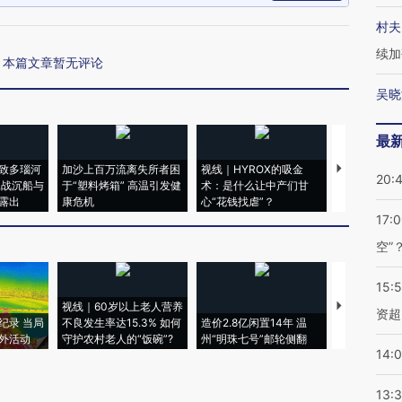
村夫
续加
本篇文章暂无评论
吴晓
最
致多瑙河
加沙上百万流离失所者困
视线｜HYROX的吸金
马航飞行员
20:
二战沉船与
于“塑料烤箱” 高温引发健
术：是什么让中产们甘
粒摇头丸 尿
露出
康危机
心“花钱找虐”？
毒品
17:
空”
15:
视线｜60岁以上老人营养
特朗普出席
资超
纪录 当局
不良发生率达15.3% 如何
造价2.8亿闲置14年 温
睡引争议 白
外活动
守护农村老人的“饭碗”?
州“明珠七号”邮轮侧翻
者“堕落的白
14:
13: