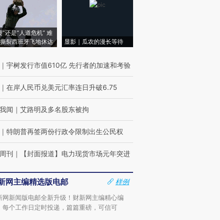
侵”还是“人道危机” 难
撕裂西班牙飞地休达
显影｜瓜农的漫长等待
｜
宇树发行市值610亿 先行者的加速和考验
｜
在岸人民币兑美元汇率连日升破6.75
我闻
｜
艾路明及多名股东被拘
｜
特朗普再签两份行政令限制出生公民权
周刊
｜
【封面报道】电力现货市场元年突进
新网主编精选版电邮
样例
新网新闻版电邮全新升级！财新网主编精心编
，每个工作日定时投递，篇篇重磅，可信可
。