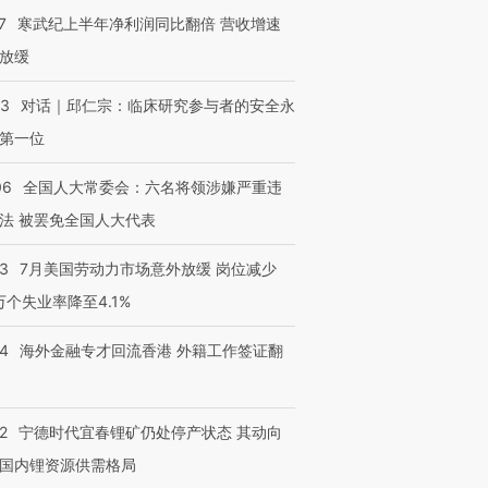
7
寒武纪上半年净利润同比翻倍 营收增速
放缓
53
对话｜邱仁宗：临床研究参与者的安全永
第一位
06
全国人大常委会：六名将领涉嫌严重违
法 被罢免全国人大代表
43
7月美国劳动力市场意外放缓 岗位减少
3万个失业率降至4.1%
14
海外金融专才回流香港 外籍工作签证翻
2
宁德时代宜春锂矿仍处停产状态 其动向
国内锂资源供需格局