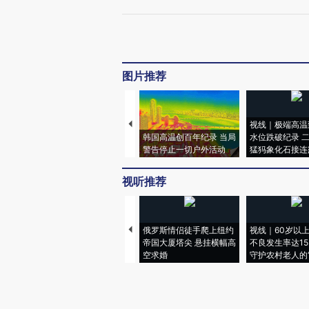
图片推荐
视线｜极端高温
韩国高温创百年纪录 当局
水位跌破纪录 
警告停止一切户外活动
猛犸象化石接连
视听推荐
俄罗斯情侣徒手爬上纽约
视线｜60岁以
帝国大厦塔尖 悬挂横幅高
不良发生率达15.
空求婚
守护农村老人的“