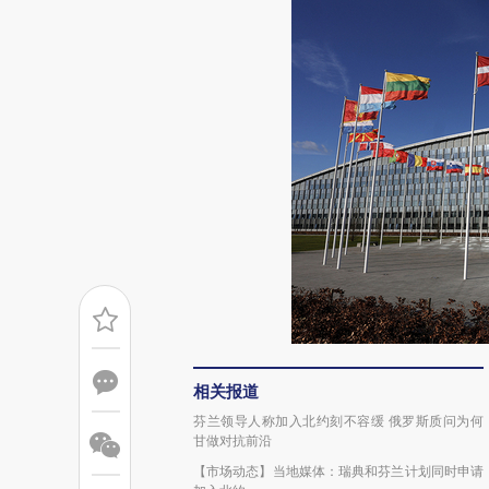
相关报道
芬兰领导人称加入北约刻不容缓 俄罗斯质问为何
甘做对抗前沿
【市场动态】当地媒体：瑞典和芬兰计划同时申请