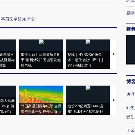
易峘
本篇文章暂无评论
视
致多瑙河
加沙上百万流离失所者困
视线｜HYROX的吸金
马航飞行员
二战沉船与
于“塑料烤箱” 高温引发健
术：是什么让中产们甘
粒摇头丸 尿
露出
康危机
心“花钱找虐”？
毒品
博
唐涯
上老人营养
特朗普出席
3% 如何
韩国高温创百年纪录 当局
造价2.8亿闲置14年 温
睡引争议 白
知识
饭碗”?
警告停止一切户外活动
州“明珠七号”邮轮侧翻
者“堕落的白
受伤
丁金