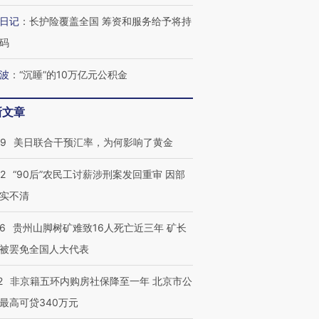
日记
：
长护险覆盖全国 筹资和服务给予将持
码
波
：
“沉睡”的10万亿元公积金
新文章
09
美日联合干预汇率，为何影响了黄金
32
“90后”农民工讨薪涉刑案发回重审 因部
实不清
36
贵州山脚树矿难致16人死亡近三年 矿长
被罢免全国人大代表
2
非京籍五环内购房社保降至一年 北京市公
最高可贷340万元