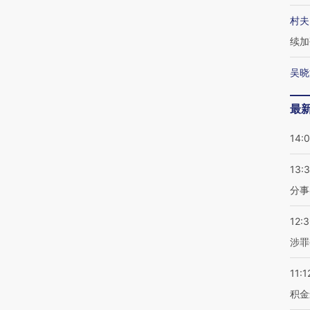
村夫
续加
吴晓
最
14:
13:
分事
12:
涉罪
11:1
积金