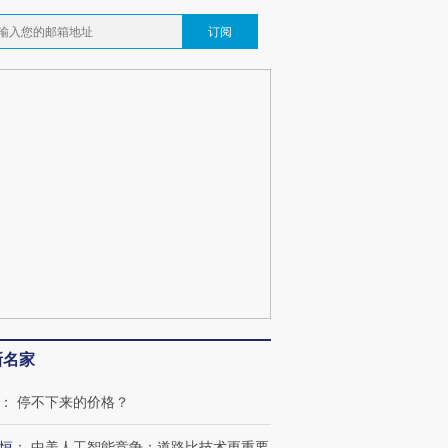
订阅
新名家
：
停不下来的价格？
恒
：
中美人工智能竞争：道路比技术更重要