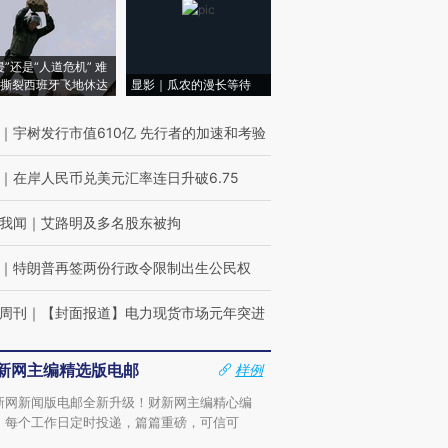
侵”还是“人道危机” 难
撕裂西班牙飞地休达
显影｜瓜农的漫长等待
｜
宇树发行市值610亿 先行者的加速和考验
｜
在岸人民币兑美元汇率连日升破6.75
我闻
｜
艾路明及多名股东被拘
｜
特朗普再签两份行政令限制出生公民权
周刊
｜
【封面报道】电力现货市场元年突进
新网主编精选版电邮
样例
新网新闻版电邮全新升级！财新网主编精心编
，每个工作日定时投递，篇篇重磅，可信可
。