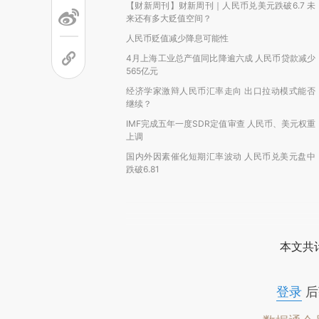
【财新周刊】财新周刊｜人民币兑美元跌破6.7 未
来还有多大贬值空间？
人民币贬值减少降息可能性
4月上海工业总产值同比降逾六成 人民币贷款减少
565亿元
经济学家激辩人民币汇率走向 出口拉动模式能否
继续？
IMF完成五年一度SDR定值审查 人民币、美元权重
上调
国内外因素催化短期汇率波动 人民币兑美元盘中
跌破6.81
本文共计
登录
后