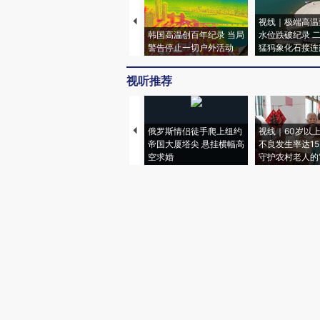
视线｜极端高温
韩国高温创百年纪录 当局
水位跌破纪录 
警告停止一切户外活动
猛犸象化石接连
视听推荐
俄罗斯情侣徒手爬上纽约
视线｜60岁以
帝国大厦塔尖 悬挂横幅高
不良发生率达15.
空求婚
守护农村老人的“