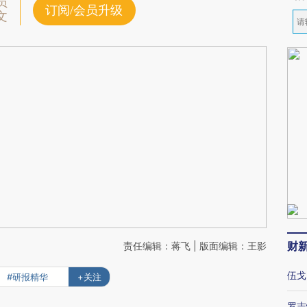
员
订阅/会员升级
文
财
责任编辑：蒋飞 | 版面编辑：王影
伍戈
#研报精华
+关注
罗志