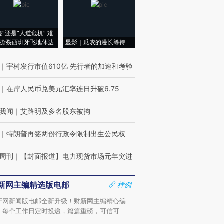
侵”还是“人道危机” 难
撕裂西班牙飞地休达
显影｜瓜农的漫长等待
｜
宇树发行市值610亿 先行者的加速和考验
｜
在岸人民币兑美元汇率连日升破6.75
我闻
｜
艾路明及多名股东被拘
｜
特朗普再签两份行政令限制出生公民权
周刊
｜
【封面报道】电力现货市场元年突进
新网主编精选版电邮
样例
新网新闻版电邮全新升级！财新网主编精心编
，每个工作日定时投递，篇篇重磅，可信可
。