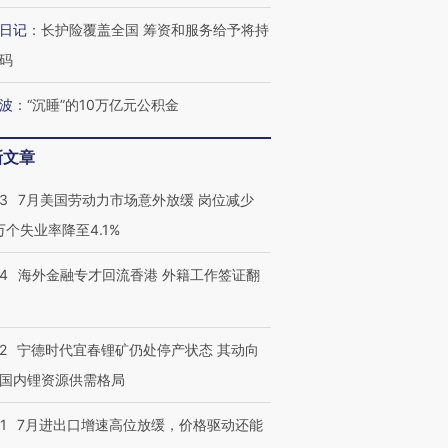
日记
：
长护险覆盖全国 筹资和服务给予将持
跨国走私7万
视线｜被称为“蟑螂”的印
视线｜“入侵”还是“人道危
检体内含3种
度Z世代 用街头抗争将教
机”？难民潮撕裂西班牙
秘鲁纳斯
码
育部长拱下台
飞地休达
13人遇难
波
：
“沉睡”的10万亿元公积金
新文章
最热百城独占
视线｜不
43
7月美国劳动力市场意外放缓 岗位减少
何熬过48°C
38岁梅西上演帽子戏法
韩国高温创百年纪录 当局
围棋失利
阿根廷3-0阿尔及利亚
警告停止一切户外活动
兹奖得主
3万个失业率降至4.1%
14
海外金融专才回流香港 外籍工作签证翻
2
宁德时代宜春锂矿仍处停产状态 其动向
国内锂资源供需格局
1
7月进出口增速高位放缓，价格驱动还能