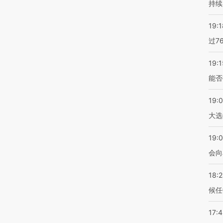
持续
19:1
过7
19:1
能否
19:
大选
19:0
会向
18:
候任
17: