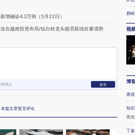
易峘
增确诊4.3万例（5月22日）
业在越南投资布局/钛白粉龙头能否延续价量强势
视
博
新网观点
发布
唐涯
知识
本篇文章暂无评论
受伤
丁金