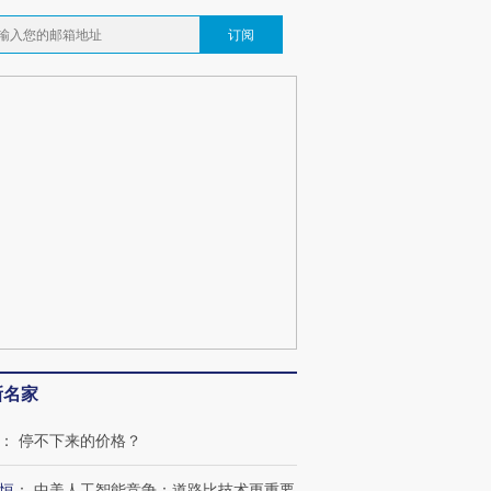
订阅
新名家
：
停不下来的价格？
恒
：
中美人工智能竞争：道路比技术更重要