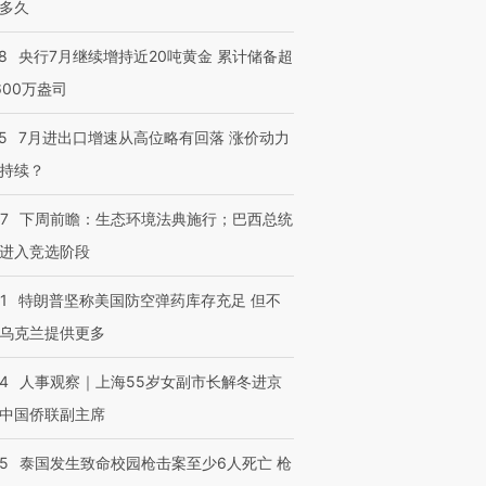
多久
8
央行7月继续增持近20吨黄金 累计储备超
600万盎司
5
7月进出口增速从高位略有回落 涨价动力
持续？
07
下周前瞻：生态环境法典施行；巴西总统
进入竞选阶段
1
特朗普坚称美国防空弹药库存充足 但不
乌克兰提供更多
24
人事观察｜上海55岁女副市长解冬进京
中国侨联副主席
45
泰国发生致命校园枪击案至少6人死亡 枪