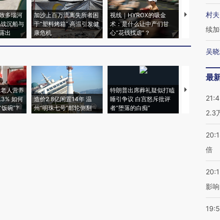
村夫
致多瑙河
加沙上百万流离失所者困
视线｜HYROX的吸金
马航飞行员
二战沉船与
于“塑料烤箱” 高温引发健
术：是什么让中产们甘
粒摇头丸 尿
续加
露出
康危机
心“花钱找虐”？
毒品
吴晓
最
上老人营养
特朗普出席葬礼疑似打瞌
视线｜全球
21:
3% 如何
造价2.8亿闲置14年 温
睡引争议 白宫怒斥批评
97个 印度如
饭碗”?
州“明珠七号”邮轮侧翻
者“堕落的白痴”
的夏天
2.
20:
倍
20:1
影响
19:5